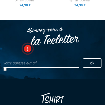
by
Tshirt Corner
by
Tshirt Corner
24,90 €
24,90 €
Abonnez–vous à
la Teeletter
votre adresse e-mail
ok