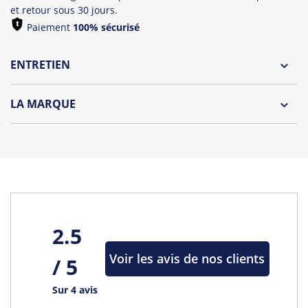
et retour sous 30 jours.
Paiement
100% sécurisé
ENTRETIEN
Lavage à l'envers et à 30°C
LA MARQUE
Repassage à l'envers
Découvrez la collection des essentiels de Tshirt Corner.
Pliage avec amour
Du choix et des idées, pour pouvoir changer tous les jours à
petit prix. Pour Homme ou pour Femme, nous vous
proposons une sélection de T-shirts, sweats et accessoires
cool et originaux.
Tous les produits de la marque
2.5
Voir les avis de nos clients
/ 5
Sur 4 avis