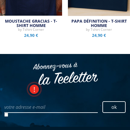
MOUSTACHE GRACIAS - T-
PAPA DÉFINITION - T-SHIRT
SHIRT HOMME
HOMME
by
Tshirt Corner
by
Tshirt Corner
24,90 €
24,90 €
Abonnez–vous à
la Teeletter
votre adresse e-mail
ok