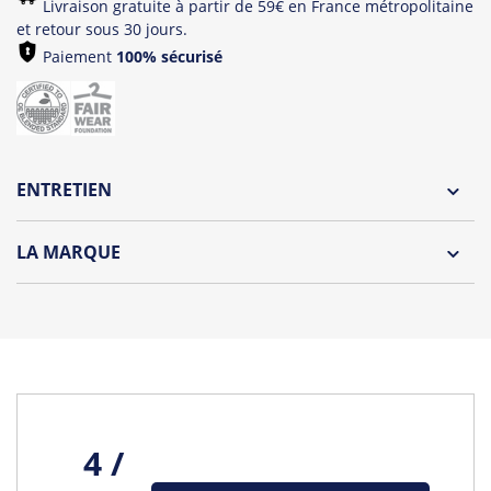
Livraison gratuite à partir de 59€ en France métropolitaine
et retour sous 30 jours.
Paiement
100% sécurisé
ENTRETIEN
Lavage à l'envers et à 30°C
LA MARQUE
Repassage à l'envers
Découvrez la collection des essentiels de Tshirt Corner.
Pliage avec amour
Du choix et des idées, pour pouvoir changer tous les jours à
petit prix. Pour Homme ou pour Femme, nous vous
proposons une sélection de T-shirts, sweats et accessoires
cool et originaux.
Tous les produits de la marque
4 /