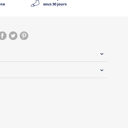
ine
sous 30 jours
 30°C
s essentiels de Tshirt Corner.
 pouvoir changer tous les jours à petit prix. Pour
s vous proposons une sélection de T-shirts, sweats
inaux.
s de la marque