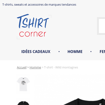
T-shirts, sweats et accessoires de marques tendances
IDÉES CADEAUX
•
HOMME
•
FE
Accueil
>
Homme
>
T-shirt - Wild montagnes