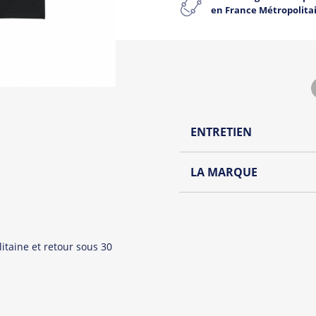
en France Métropolita
ENTRETIEN
Lavage à l'envers et à
LA MARQUE
Repassage à l'envers
Découvrez la collection de
Pliage avec amour
Du choix et des idées, pour
Homme ou pour Femme, nou
itaine et retour sous 30
et accessoires cool et orig
Tous les produit