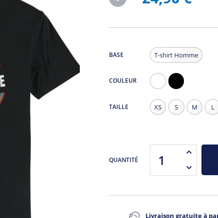
BASE
T-shirt Homme
COULEUR
Blanc
Noir
TAILLE
XS
S
M
L
QUANTITÉ
Livraison gratuite à par