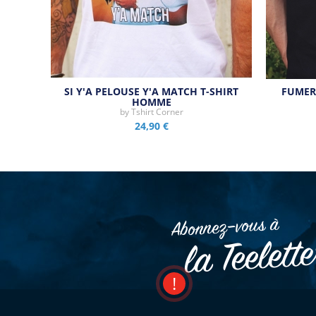
SI Y'A PELOUSE Y'A MATCH T-SHIRT
FUMER 
HOMME
by
Tshirt Corner
24,90 €
Abonnez–vous à
la Teelett