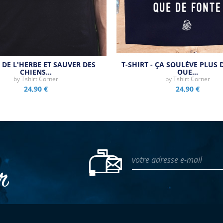
DE L'HERBE ET SAUVER DES
T-SHIRT - ÇA SOULÈVE PLUS 
CHIENS…
QUE…
by
Tshirt Corner
by
Tshirt Corner
24,90 €
24,90 €
votre adresse e-mail
er