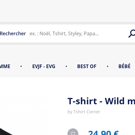
Rechercher
MME
•
EVJF - EVG
•
BEST OF
•
BÉBÉ
T-shirt - Wild
by
Tshirt Corner
24,90 €