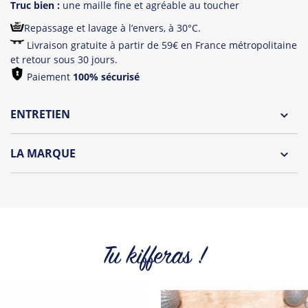
Truc bien :
une maille fine et agréable au toucher
Repassage et lavage à l’envers, à 30°C.
Livraison gratuite à partir de 59€ en France métropolitaine
et retour sous 30 jours.
Paiement
100% sécurisé
ENTRETIEN
Lavage à l'envers et à 30°C
LA MARQUE
Repassage à l'envers
Découvrez la collection des essentiels de Tshirt Corner.
Pliage avec amour
Du choix et des idées, pour pouvoir changer tous les jours à
petit prix. Pour Homme ou pour Femme, nous vous
proposons une sélection de T-shirts, sweats et accessoires
cool et originaux.
Tu kifferas !
Tous les produits de la marque