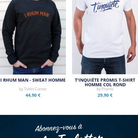
I RHUM MAN - SWEAT HOMME
T'INQUIÈTE PROMIS T-SHIRT
HOMME COL ROND
by
Tshirt Corner
by
Promis
44,90 €
29,90 €
Abonnez–vous à