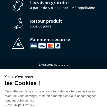
Livraison gratuite
à partir de 59€ en France Métropolitaine
Retour produit
sous 30 jours
Paiement sécurisé
Livraisons et retours
Qui sommes-nous ?
Nous contacter
Salut c'est nous...
les Cookies !
Mentions légales
Données personnelles
On a attendu d'être sûrs que le contenu de ce site vous intéresse
C.G.V
avant de vous déranger, mais on aimerait bien vous accompagner
L’atelier de personnalisation
pendant votre visite...
C'est OK pour vous ?
Rejoins la Team