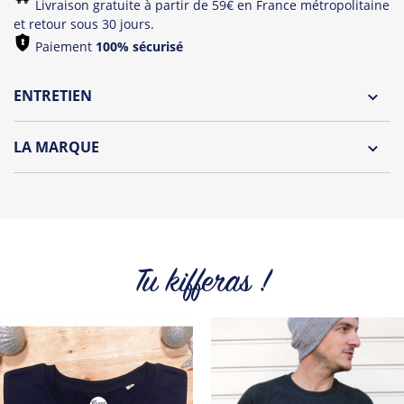
Livraison gratuite à partir de 59€ en France métropolitaine
et retour sous 30 jours.
Paiement
100% sécurisé
ENTRETIEN
Lavage à l'envers et à 30°C
LA MARQUE
Repassage à l'envers
«Qu’importe le flacon, pourvu qu’on ait l’ivresse» (A. de
Pliage avec amour
Musset). Telle est la devise de DIT VIN, autoproclamée (avec
ironie et dérision) comme la marque de l’élite de l’
éthylisme.
Dans cette première cuvée,
Tu kifferas !
DIT VIN cherche à se différencier en apportant un travail
soigné sur ces illustrations, et une recherche quand au
rendu grâce au travail de texture de ces dernières.
Se jouant d’expressions ou autres citations avec dérision,
DIT VIN vogue sur les flots festifs et jovials avec un certain
raffinement.