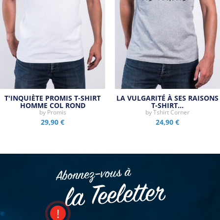
T'INQUIÈTE PROMIS T-SHIRT
LA VULGARITÉ À SES RAISONS
HOMME COL ROND
T-SHIRT…
by
Promis
by
Tshirt Corner
29,90 €
24,90 €
Abonnez–vous à
la Teeletter