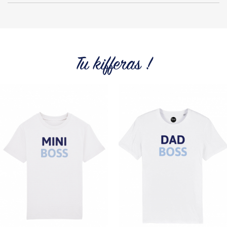
Découvrez la collection des essentiels de Tshirt Corner.
Pliage avec amour
Du choix et des idées, pour pouvoir changer tous les jours à
petit prix. Pour Homme ou pour Femme, nous vous
proposons une sélection de T-shirts, sweats et accessoires
cool et originaux.
Tu kifferas !
Tous les produits de la marque