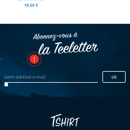
18,50 €
Abonnez–vous à
la Teeletter
votre adresse e-mail
ok