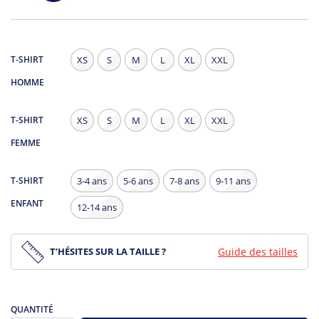
T-SHIRT
XS
S
M
L
XL
XXL
HOMME
T-SHIRT
XS
S
M
L
XL
XXL
FEMME
T-SHIRT
3-4 ans
5-6 ans
7-8 ans
9-11 ans
ENFANT
12-14 ans
T’HÉSITES SUR LA TAILLE ?
Guide des tailles
QUANTITÉ