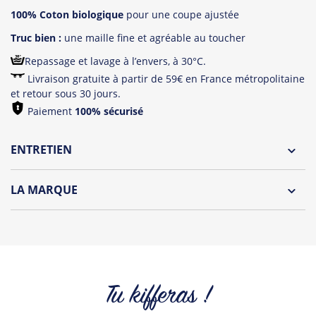
100% Coton biologique
pour une coupe ajustée
Truc bien :
une maille fine et agréable au toucher
Repassage et lavage à l’envers, à 30°C.
Livraison gratuite à partir de 59€ en France métropolitaine
et retour sous 30 jours.
Paiement
100% sécurisé
ENTRETIEN
Lavage à l'envers et à 30°C
LA MARQUE
Repassage à l'envers
Découvrez la collection des essentiels de Tshirt Corner.
Pliage avec amour
Du choix et des idées, pour pouvoir changer tous les jours à
petit prix. Pour Homme ou pour Femme, nous vous
proposons une sélection de T-shirts, sweats et accessoires
cool et originaux.
Tu kifferas !