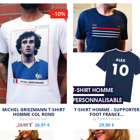
Tous les produits de la marque
-10%
MICHEL GRIEZMANN T-SHIRT
T-SHIRT HOMME - SUPPORTER
HOMME COL ROND
FOOT FRANCE…
by
Croisons Les
by
Tshirt Corner
29,90 €
26,91 €
29,90 €