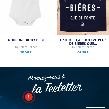
OURSON - BODY BÉBÉ
T-SHIRT - ÇA SOULÈVE PLUS
DE BIÈRES QUE…
by
Tshirt Corner
by
Tshirt Corner
18,50 €
24,90 €
Abonnez–vous à
la Teeletter