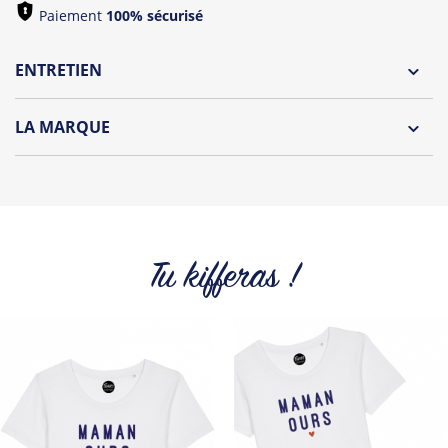
Paiement
100% sécurisé
ENTRETIEN
Lavage à l'envers et à 30°C
LA MARQUE
Repassage à l'envers
Découvrez la collection des essentiels de Tshirt Corner.
Pliage avec amour
Du choix et des idées, pour pouvoir changer tous les jours à
petit prix. Pour Homme ou pour Femme, nous vous
proposons une sélection de T-shirts, sweats et accessoires
cool et originaux.
Tu kifferas !
Tous les produits de la marque