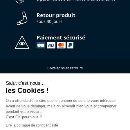
Retour produit
sous 30 jours
Paiement sécurisé
Livraisons et retours
Qui sommes-nous ?
Nous contacter
Salut c'est nous...
les Cookies !
Mentions légales
Données personnelles
On a attendu d'être sûrs que le contenu de ce site vous intéresse
C.G.V
avant de vous déranger, mais on aimerait bien vous accompagner
L’atelier de personnalisation
pendant votre visite...
C'est OK pour vous ?
Rejoins la Team
Lire la politique de confidentialité
Guide des tailles