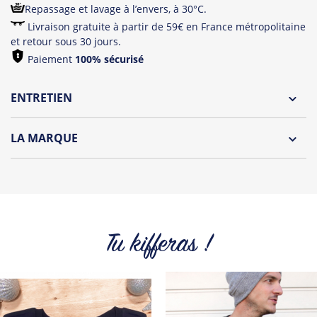
Repassage et lavage à l’envers, à 30°C.
Livraison gratuite à partir de 59€ en France métropolitaine
et retour sous 30 jours.
Paiement
100% sécurisé
ENTRETIEN
Lavage à l'envers et à 30°C
LA MARQUE
Repassage à l'envers
Découvrez la collection des essentiels de Tshirt Corner.
Pliage avec amour
Du choix et des idées, pour pouvoir changer tous les jours à
petit prix. Pour Homme ou pour Femme, nous vous
proposons une sélection de T-shirts, sweats et accessoires
cool et originaux.
Tu kifferas !
Tous les produits de la marque