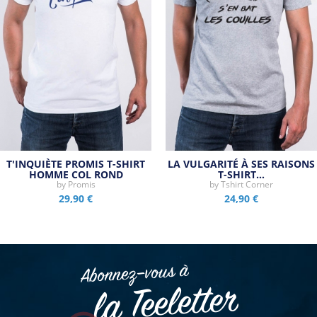
T'INQUIÈTE PROMIS T-SHIRT
LA VULGARITÉ À SES RAISONS
HOMME COL ROND
T-SHIRT…
by
Promis
by
Tshirt Corner
29,90 €
24,90 €
Abonnez–vous à
la Teeletter