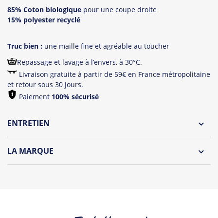
85% Coton biologique
pour une coupe droite
15% polyester recyclé
Truc bien :
une maille fine et agréable au toucher
Repassage et lavage à l’envers, à 30°C.
Livraison gratuite à partir de 59€ en France métropolitaine
et retour sous 30 jours.
Paiement
100% sécurisé
ENTRETIEN
Lavage à l'envers et à 30°C
LA MARQUE
Repassage à l'envers
Découvrez la collection des essentiels de Tshirt Corner.
Pliage avec amour
Du choix et des idées, pour pouvoir changer tous les jours à
petit prix. Pour Homme ou pour Femme, nous vous
proposons une sélection de T-shirts, sweats et accessoires
cool et originaux.