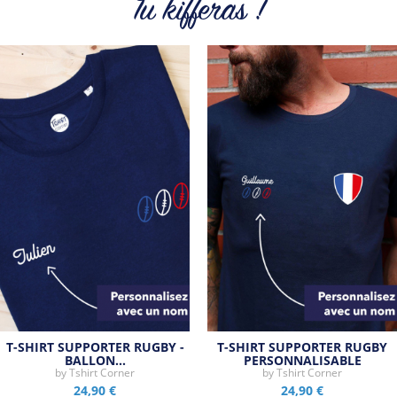
Tu kifferas !
Tous les produits de la marque
T-SHIRT SUPPORTER RUGBY -
T-SHIRT SUPPORTER RUGBY
BALLON…
PERSONNALISABLE
by
Tshirt Corner
by
Tshirt Corner
24,90 €
24,90 €