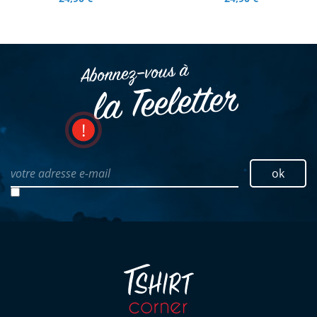
Abonnez–vous à
la Teeletter
votre adresse e-mail
ok