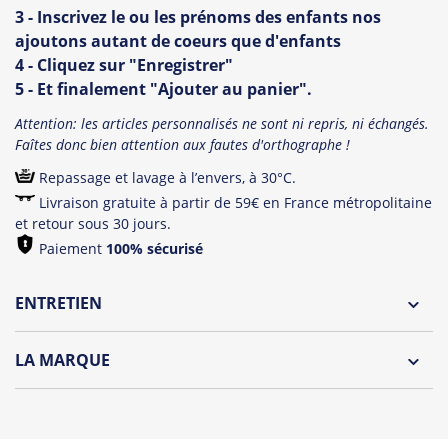
3 - Inscrivez le ou les prénoms des enfants nos
ajoutons autant de coeurs que d'enfants
4 - Cliquez sur "Enregistrer"
5 - Et finalement "Ajouter au panier".
Attention: les articles personnalisés ne sont ni repris, ni échangés.
Faîtes donc bien attention aux fautes d'orthographe !
Repassage et lavage à l’envers, à 30°C.
Livraison gratuite à partir de 59€ en France métropolitaine
et retour sous 30 jours.
Paiement
100% sécurisé
ENTRETIEN
Lavage à l'envers et à 30°C
LA MARQUE
Repassage à l'envers
Découvrez la collection des essentiels de Tshirt Corner.
Pliage avec amour
Du choix et des idées, pour pouvoir changer tous les jours à