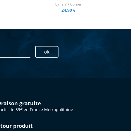
by
Tshirt Corner
24,90 €
ok
vraison gratuite
artir de 59€ en France Métropolitaine
tour produit