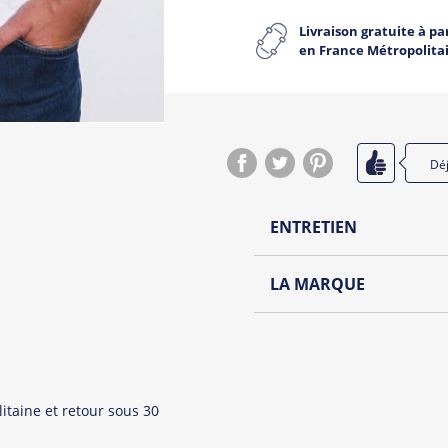
Livraison gratuite à par
en France Métropolita
Dé
ENTRETIEN
Lavage à l'envers et à
LA MARQUE
Repassage à l'envers
Le Panda le plus hype de to
Pliage avec amour
Jean Michel est un panda 
et colorée. Qui n’a jamais
possible.
itaine et retour sous 30
Retrouvez tout l'univers d