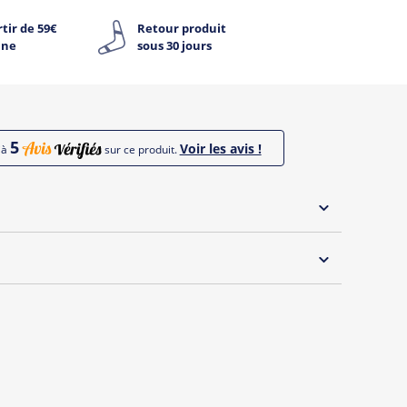
tir de 59€
Retour produit
ine
sous 30 jours
5
Voir les avis !
jà
sur ce produit.
 30°C
ut l'internet est de retour!
peu farouche, il vous propose une collection décalée
 rêvé de devenir un panda ? C’est désormais (presque)
u célèbre compte Twitter de Jean-Michel sur t-shirts,