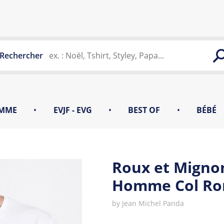
Rechercher
MME
•
EVJF - EVG
•
BEST OF
•
BÉBÉ
Roux et Mignon
Homme Col Ro
by
Jean Michel Panda