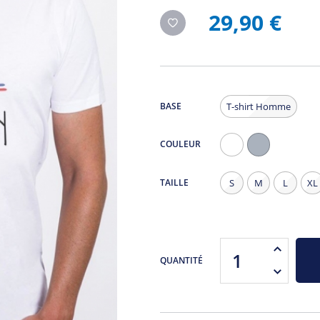
29,90 €
BASE
T-shirt Homme
COULEUR
Blanc
Gris
Chiné
TAILLE
S
M
L
XL
QUANTITÉ