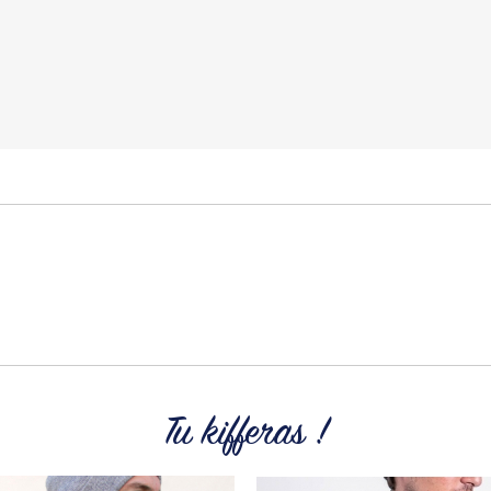
tops, sweats et tote Bags.
Tous les produit
Tu kifferas !