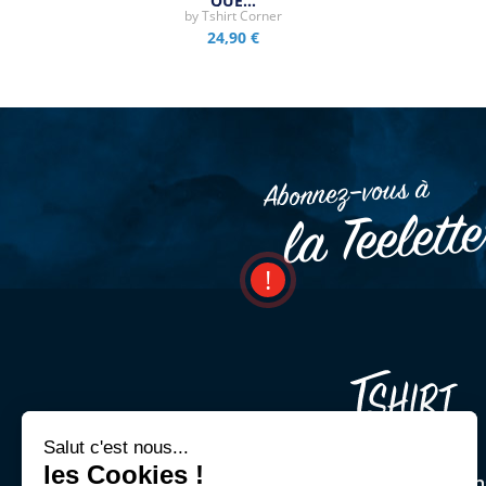
QUE…
by
Tshirt Corner
24,90 €
Abonnez–vous à
la Teelett
Salut c'est nous...
les Cookies !
Une question ? Un cons