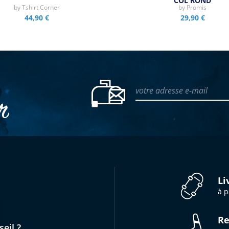
COL ROND
by
Tshirt Corner
by
Promis
44,90 €
29,90 €
votre adresse e-mail
er
Li
à p
Re
eil ?