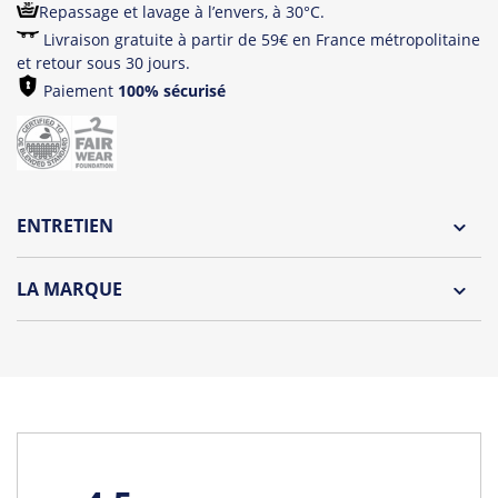
Repassage et lavage à l’envers, à 30°C.
Livraison gratuite à partir de 59€ en France métropolitaine
et retour sous 30 jours.
Paiement
100% sécurisé
ENTRETIEN
Lavage à l'envers et à 30°C
LA MARQUE
Repassage à l'envers
Découvrez la collection des essentiels de Tshirt Corner.
Pliage avec amour
Du choix et des idées, pour pouvoir changer tous les jours à
petit prix. Pour Homme ou pour Femme, nous vous
proposons une sélection de T-shirts, sweats et accessoires
cool et originaux.
Tous les produits de la marque