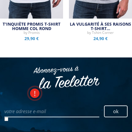
T'INQUIÈTE PROMIS T-SHIRT
LA VULGARITÉ À SES RAISONS
HOMME COL ROND
T-SHIRT…
by
Promis
by
Tshirt Corner
29,90 €
24,90 €
Abonnez–vous à
la Teeletter
votre adresse e-mail
ok