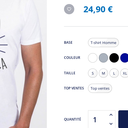
24,90 €
BASE
T-shirt Homme
COULEUR
Blanc
Gris
Noir
Na
Chiné
TAILLE
S
M
L
XL
TOP VENTES
Top ventes
QUANTITÉ