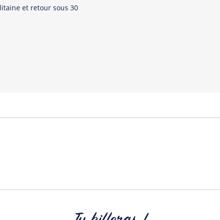
et accessoires cool et orig
itaine et retour sous 30
Tous les produit
Tu kifferas !