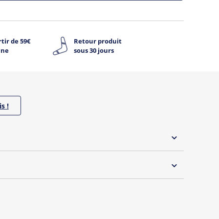
tir de 59€
Retour produit
ine
sous 30 jours
s !
 30°C
s essentiels de Tshirt Corner.
 pouvoir changer tous les jours à petit prix. Pour
s vous proposons une sélection de T-shirts, sweats