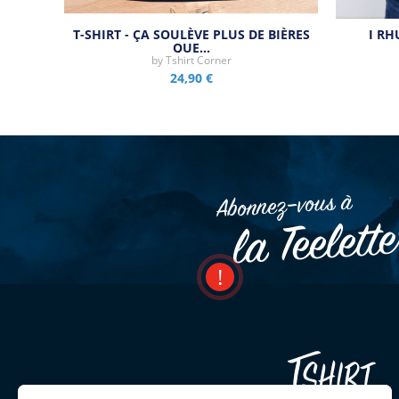
T-SHIRT - ÇA SOULÈVE PLUS DE BIÈRES
I R
QUE…
by
Tshirt Corner
24,90 €
Abonnez–vous à
la Teelett