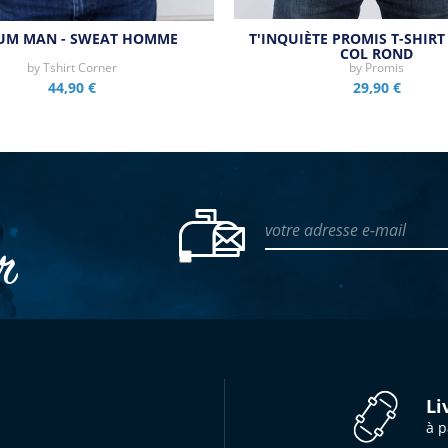
HUM MAN - SWEAT HOMME
T'INQUIÈTE PROMIS T-SHIR
COL ROND
by
Tshirt Corner
by
Promis
44,90 €
29,90 €
votre adresse e-mail
er
Li
à p