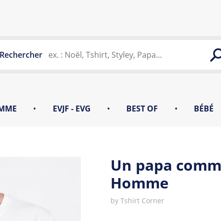
Rechercher
MME
•
EVJF - EVG
•
BEST OF
•
BÉBÉ
Un papa comme
Homme
by
Tshirt Corner