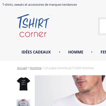
T-shirts, sweats et accessoires de marques tendances
IDÉES CADEAUX
•
HOMME
•
FE
Accueil
>
Homme
>
Un papa comme ça T-shirt Homme