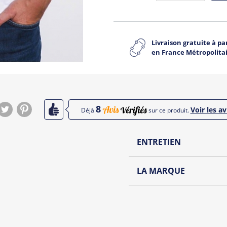
Livraison gratuite à par
en France Métropolita
8
Voir les avi
Déjà
sur ce produit.
ENTRETIEN
Lavage à l'envers et à
LA MARQUE
Repassage à l'envers
Découvrez la collection de
Pliage avec amour
Du choix et des idées, pour
Homme ou pour Femme, nou