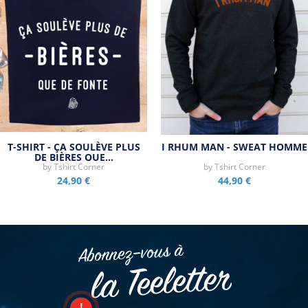
T-SHIRT - ÇA SOULÈVE PLUS
I RHUM MAN - SWEAT HOMME
DE BIÈRES QUE…
by
Tshirt Corner
by
Tshirt Corner
24,90 €
44,90 €
Abonnez–vous à
la Teeletter