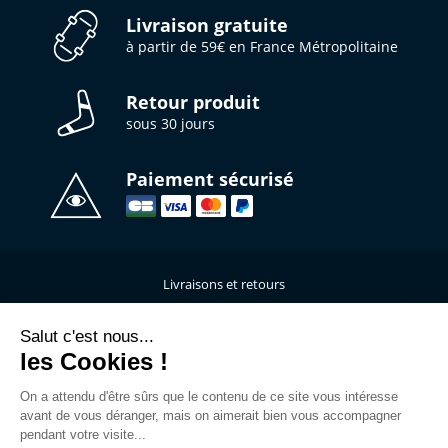
Livraison gratuite
à partir de 59€ en France Métropolitaine
Retour produit
sous 30 jours
Paiement sécurisé
Livraisons et retours
Qui sommes-nous ?
Nous contacter
Salut c'est nous...
les Cookies !
Mentions légales
Données personnelles
On a attendu d'être sûrs que le contenu de ce site vous intéresse
C.G.V
avant de vous déranger, mais on aimerait bien vous accompagner
L’atelier de personnalisation
pendant votre visite...