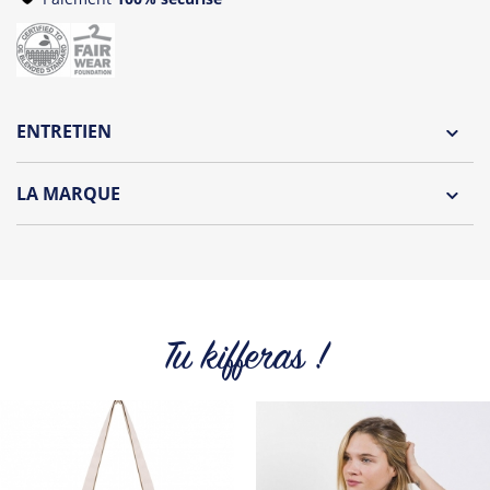
ENTRETIEN
Lavage à l'envers et à 30°C
LA MARQUE
Repassage à l'envers
HOLA CLOTHES est née en mai 2016...
Pliage avec amour
Enseigne de textile & accessoires en
coton 100% BIO
,
Collections frenchies & estivales, aux messages
sympathiques et amicaux peuvent s’accorder avec
différents styles et être portées par petits et grands, à la
Tu kifferas !
plage ou en soirée, c’est vous qui choisissez !
Tous les produits de la marque