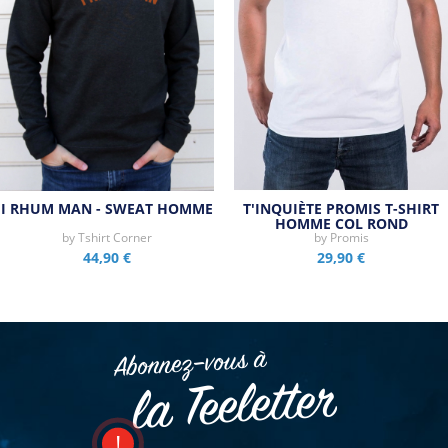
I RHUM MAN - SWEAT HOMME
T'INQUIÈTE PROMIS T-SHIRT
HOMME COL ROND
by
Tshirt Corner
by
Promis
44,90 €
29,90 €
Abonnez–vous à
la Teeletter