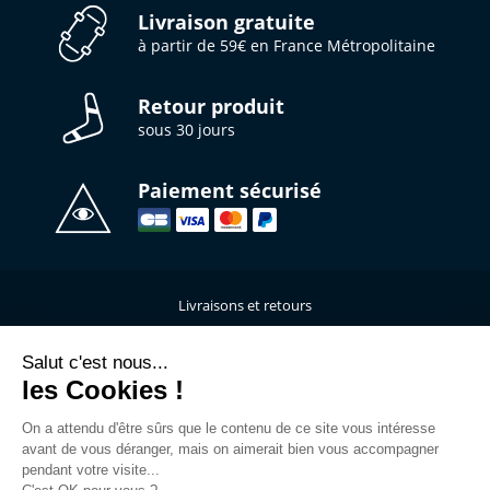
Livraison gratuite
à partir de 59€ en France Métropolitaine
Retour produit
sous 30 jours
Paiement sécurisé
Livraisons et retours
Qui sommes-nous ?
Nous contacter
Salut c'est nous...
les Cookies !
Mentions légales
Données personnelles
On a attendu d'être sûrs que le contenu de ce site vous intéresse
C.G.V
avant de vous déranger, mais on aimerait bien vous accompagner
L’atelier de personnalisation
pendant votre visite...