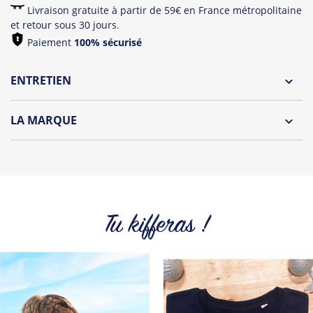
Livraison gratuite à partir de 59€ en France métropolitaine
et retour sous 30 jours.
Paiement
100% sécurisé
ENTRETIEN
Lavage à l'envers et à 30°C
LA MARQUE
Repassage à l'envers
Découvrez la collection des essentiels de Tshirt Corner.
Pliage avec amour
Du choix et des idées, pour pouvoir changer tous les jours à
petit prix. Pour Homme ou pour Femme, nous vous
proposons une sélection de T-shirts, sweats et accessoires
cool et originaux.
Tu kifferas !
Tous les produits de la marque