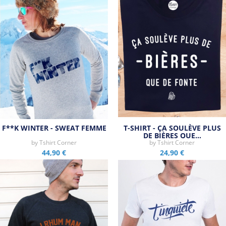
F**K WINTER - SWEAT FEMME
T-SHIRT - ÇA SOULÈVE PLUS
DE BIÈRES QUE…
by
Tshirt Corner
by
Tshirt Corner
44,90 €
24,90 €