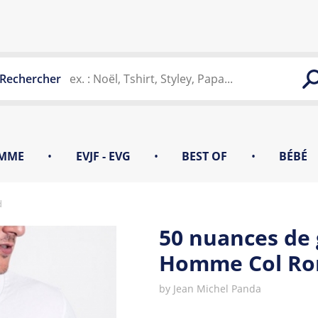
Rechercher
MME
•
EVJF - EVG
•
BEST OF
•
BÉBÉ
d
50 nuances de 
Homme Col Ro
by
Jean Michel Panda