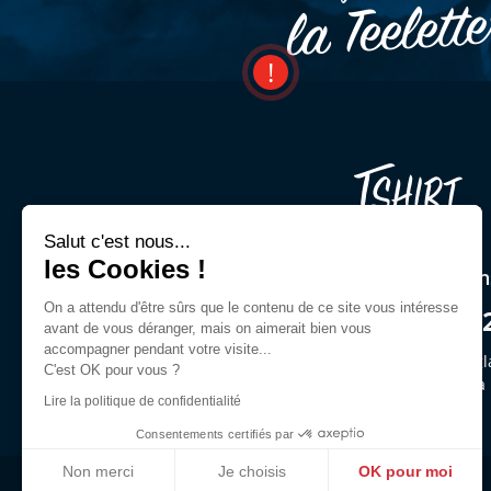
la Teelett
Salut c'est nous...
les Cookies !
Une question ? Un cons
On a attendu d'être sûrs que le contenu de ce site vous intéresse
03 44 54 00 9
avant de vous déranger, mais on aimerait bien vous
accompagner pendant votre visite...
Demandez Jeffrey ou des gl
C'est OK pour vous ?
du lun. au ven. de 9h30 à
Lire la politique de confidentialité
Consentements certifiés par
Non merci
Je choisis
OK pour moi
Livraisons et retours