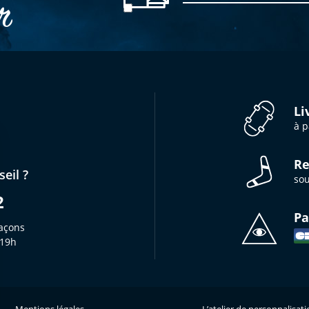
er
Li
à p
Re
eil ?
sou
2
Pa
açons
 19h
Mentions légales
L’atelier de personnalisat