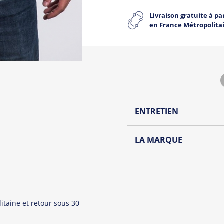
Livraison gratuite à par
en France Métropolita
ENTRETIEN
Lavage à l'envers et à
LA MARQUE
Repassage à l'envers
Le Panda le plus hype de to
Pliage avec amour
Jean Michel est un panda 
et colorée. Qui n’a jamais
possible.
itaine et retour sous 30
Retrouvez tout l'univers d
tops, sweats et tote Bags.