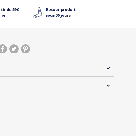
tir de 59€
Retour produit
ine
sous 30 jours
 30°C
ut l'internet est de retour!
peu farouche, il vous propose une collection décalée
 rêvé de devenir un panda ? C’est désormais (presque)
u célèbre compte Twitter de Jean-Michel sur t-shirts,