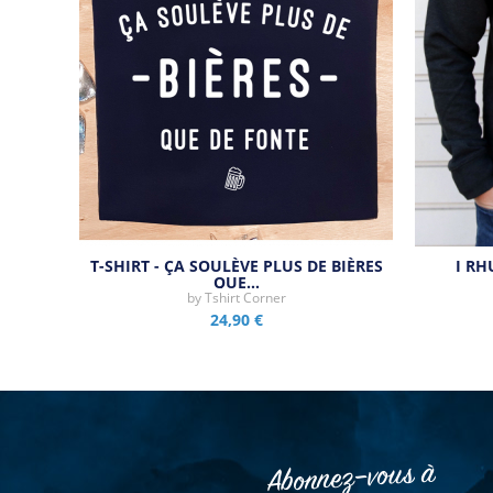
T-SHIRT - ÇA SOULÈVE PLUS DE BIÈRES
I R
QUE…
by
Tshirt Corner
24,90 €
Abonnez–vous à