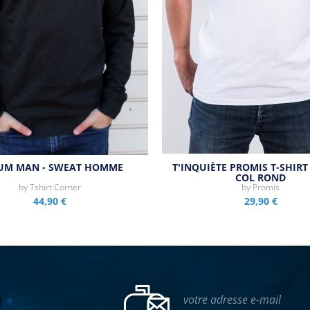
HUM MAN - SWEAT HOMME
T'INQUIÈTE PROMIS T-SHIR
COL ROND
by
Tshirt Corner
by
Promis
44,90 €
29,90 €
votre adresse e-mail