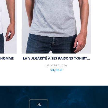
T HOMME
LA VULGARITÉ À SES RAISONS T-SHIRT…
by
Tshirt Corner
24,90 €
ok