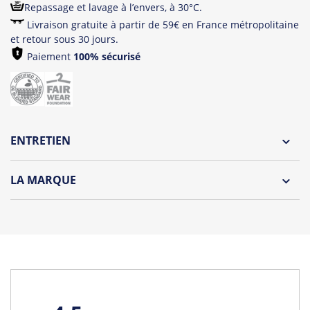
Repassage et lavage à l’envers, à 30°C.
Livraison gratuite à partir de 59€ en France métropolitaine
et retour sous 30 jours.
Paiement
100% sécurisé
ENTRETIEN
Lavage à l'envers et à 30°C
LA MARQUE
Repassage à l'envers
Le Panda le plus hype de tout l'internet est de retour!
Pliage avec amour
Jean Michel est un panda peu farouche, il vous propose
une collection décalée et colorée. Qui n’a jamais rêvé de
devenir un panda ? C’est désormais (presque) possible.
Retrouvez tout l'univers du célèbre compte Twitter de Jean-
Michel sur t-shirts, tops, sweats et tote Bags.