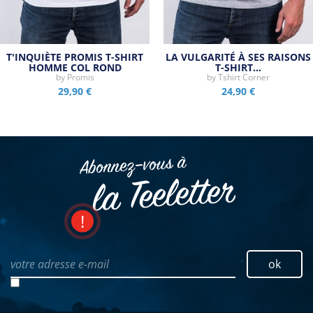
T'INQUIÈTE PROMIS T-SHIRT
LA VULGARITÉ À SES RAISONS
HOMME COL ROND
T-SHIRT…
by
Promis
by
Tshirt Corner
29,90 €
24,90 €
Abonnez–vous à
la Teeletter
votre adresse e-mail
ok