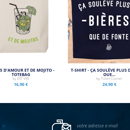
S D'AMOUR ET DE MOJITO -
T-SHIRT - ÇA SOULÈVE PLUS 
TOTEBAG
QUE…
by
DIT VIN
by
Tshirt Corner
16,90 €
24,90 €
votre adresse e-mail