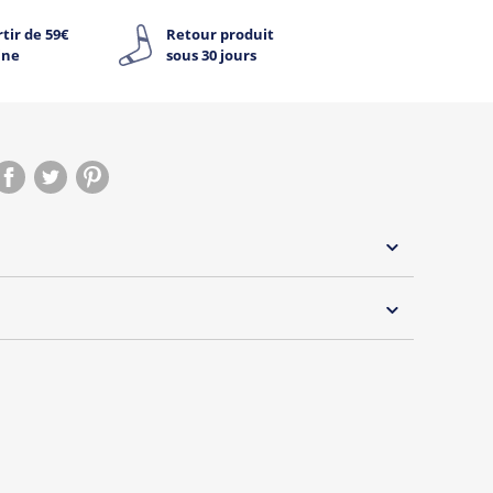
tir de 59€
Retour produit
ine
sous 30 jours
 30°C
s essentiels de Tshirt Corner.
 pouvoir changer tous les jours à petit prix. Pour
s vous proposons une sélection de T-shirts, sweats
inaux.
s de la marque