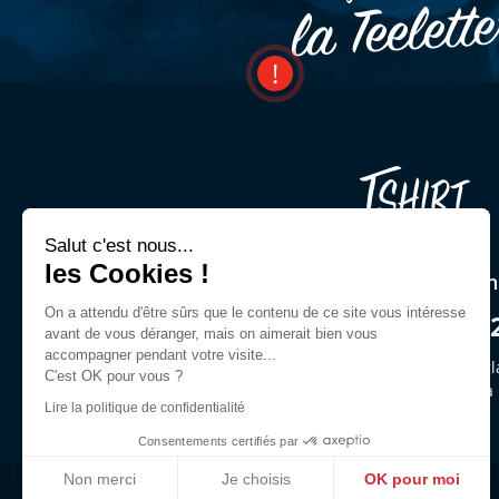
la Teelett
Salut c'est nous...
les Cookies !
Une question ? Un cons
On a attendu d'être sûrs que le contenu de ce site vous intéresse
03 44 54 00 9
avant de vous déranger, mais on aimerait bien vous
accompagner pendant votre visite...
Demandez Jeffrey ou des gl
C'est OK pour vous ?
du lun. au ven. de 9h30 à
Lire la politique de confidentialité
Consentements certifiés par
Non merci
Je choisis
OK pour moi
Livraisons et retours