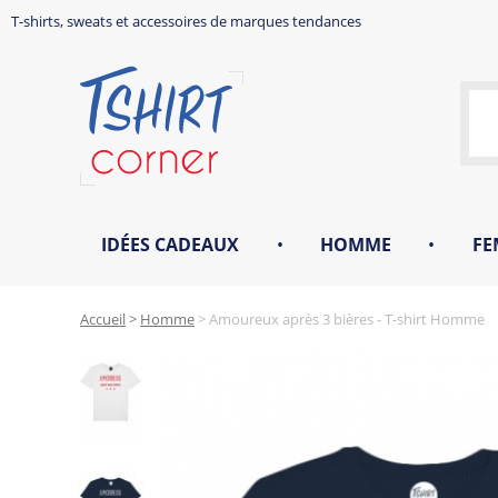
T-shirts, sweats et accessoires de marques tendances
IDÉES CADEAUX
•
HOMME
•
FE
Accueil
>
Homme
>
Amoureux après 3 bières - T-shirt Homme