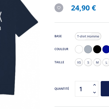
24,90 €
BASE
T-shirt Homme
COULEUR
Blanc
Gris
Noir
Na
Chiné
TAILLE
XS
S
M
L
QUANTITÉ