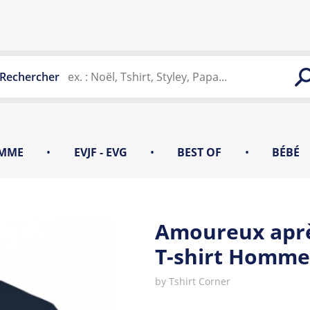
Rechercher
MME
•
EVJF - EVG
•
BEST OF
•
BÉBÉ
Amoureux après
T-shirt Homme
by
Tshirt Corner