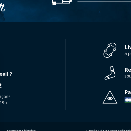
er
Li
à p
Re
eil ?
sou
2
Pa
açons
 19h
Mentions légales
L’atelier de personnalisat