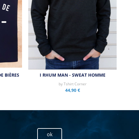
DE BIÈRES
I RHUM MAN - SWEAT HOMME
by
Tshirt Corner
44,90 €
ok