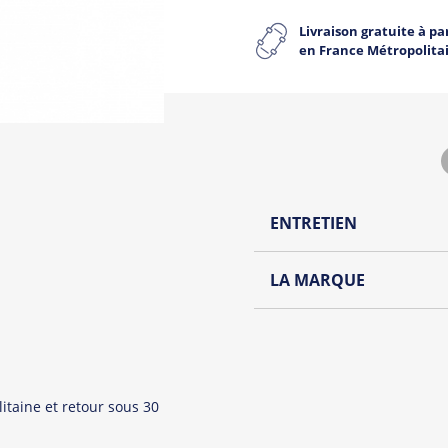
Livraison gratuite à par
en France Métropolita
ENTRETIEN
Lavage à l'envers et à
LA MARQUE
Repassage à l'envers
Découvrez la collection de
Pliage avec amour
Du choix et des idées, pour
Homme ou pour Femme, nou
et accessoires cool et orig
itaine et retour sous 30
Tous les produit