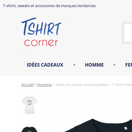
T-shirts, sweats et accessoires de marques tendances
IDÉES CADEAUX
•
HOMME
•
FE
Accueil
>
Homme
>
Team du marié noeud papillon - T-shirt h