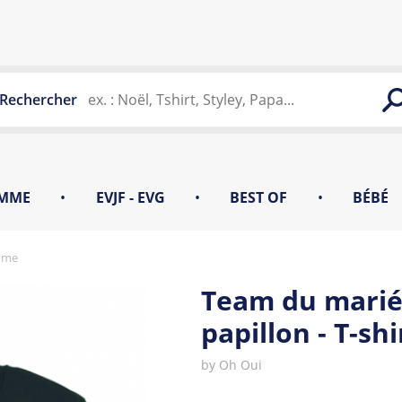
Rechercher
MME
•
EVJF - EVG
•
BEST OF
•
BÉBÉ
omme
Team du mari
papillon - T-s
by
Oh Oui