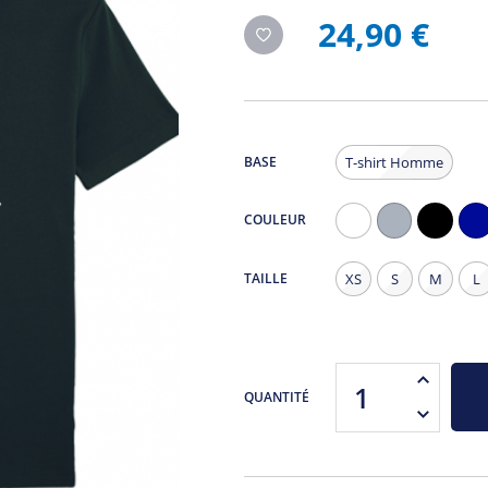
24,90 €
BASE
T-shirt Homme
COULEUR
Blanc
Gris
Noir
Na
Chiné
TAILLE
XS
S
M
L
QUANTITÉ