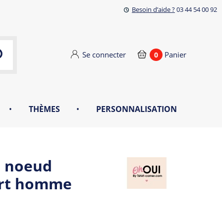
Besoin d’aide ?
03 44 54 00 92
Se connecter
Panier
0
•
THÈMES
•
PERSONNALISATION
é noeud
hirt homme