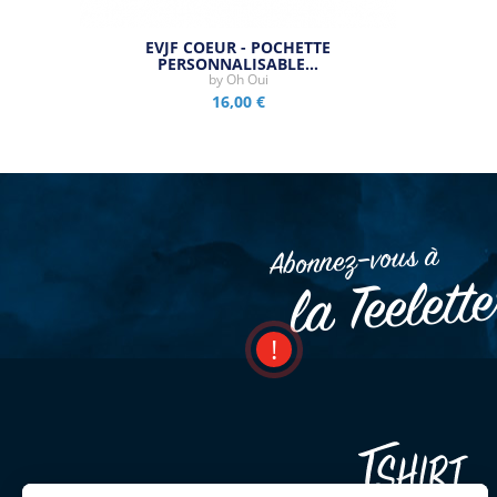
EVJF COEUR - POCHETTE
PERSONNALISABLE…
by
Oh Oui
16,00 €
Abonnez–vous à
la Teelett