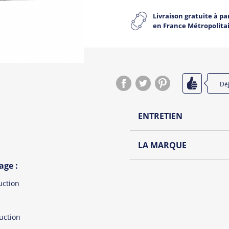
Livraison gratuite à par
en France Métropolita
Dé
ENTRETIEN
Lavage à l'envers et à
LA MARQUE
Repassage à l'envers
age :
Découvrez la nouvelle ma
Pliage avec amour
Une collection de t-shirt
uction
futures mariés et à leurs 
Tous les produit
uction