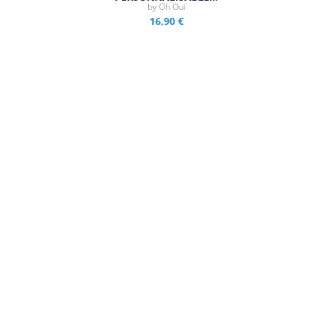
by
Oh Oui
16,90 €