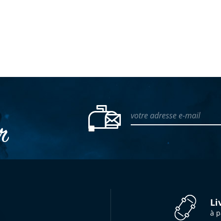
votre adresse e-mail
er
Li
à p