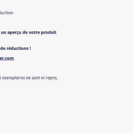
duction
 un aper
ç
u de votre produit
de réductions !
ner.com
exemplaires ne sont ni repris,