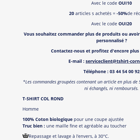
Avec le code
OUI10
20
articles s achetés =
-50%
de ré
Avec le code
OUI20
Vous souhaitez commander plus de produits ou avoir
personnalisé
?
Contactez-nous et profitez d'encore plus 
E-mail :
serviceclient@tshirt-cor
T
é
l
éphone : 03 44 54 00 92
*Les commandes groupées contenant un article en plus de 5 
ni échangés, ni remboursé
s.
T-SHIRT COL ROND
Homme
100% Coton biologique
pour une coupe ajustée
Truc bien :
une maille fine et agréable au toucher
Repassage et lavage à l’envers, à 30°C.