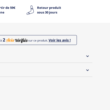
tir de 59€
Retour produit
ine
sous 30 jours
2
Voir les avis !
jà
sur ce produit.
 30°C
rque "Oh Oui" by Tshirt Corner !
s et débardeurs originaux spécialement dédiée aux
wonder témoins !
s de la marque