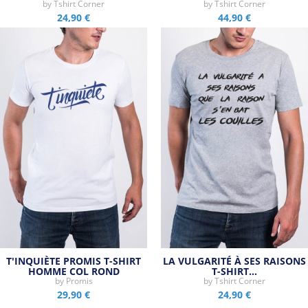
by
Tshirt Corner
by
Tshirt Corner
24,90 €
44,90 €
T'INQUIÈTE PROMIS T-SHIRT
LA VULGARITÉ À SES RAISONS
HOMME COL ROND
T-SHIRT…
by
Promis
by
Tshirt Corner
29,90 €
24,90 €