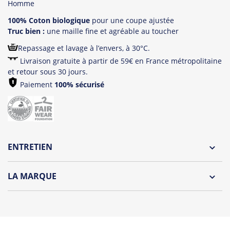
Homme
100% Coton biologique
pour une coupe ajustée
Truc bien :
une maille fine et agréable au toucher
Repassage et lavage à l’envers, à 30°C.
Livraison gratuite à partir de 59€ en France métropolitaine
et retour sous 30 jours.
Paiement
100% sécurisé
ENTRETIEN
Lavage à l'envers et à 30°C
LA MARQUE
Repassage à l'envers
Le Panda le plus hype de tout l'internet est de retour!
Pliage avec amour
Jean Michel est un panda peu farouche, il vous propose
une collection décalée et colorée. Qui n’a jamais rêvé de