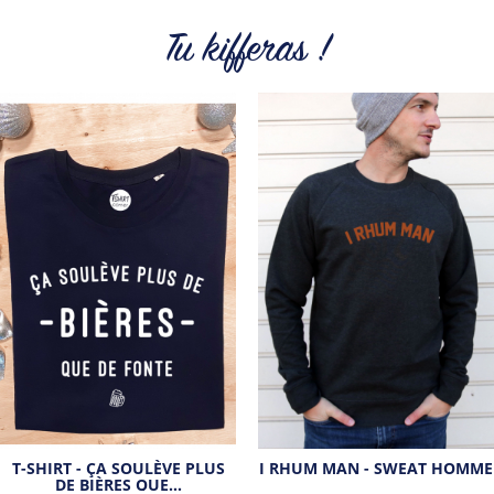
devenir un panda ? C’est désormais (presque) possible.
Tu kifferas !
Retrouvez tout l'univers du célèbre compte Twitter de Jean-
Michel sur t-shirts, tops, sweats et tote Bags.
Tous les produits de la marque
T-SHIRT - ÇA SOULÈVE PLUS
I RHUM MAN - SWEAT HOMME
DE BIÈRES QUE…