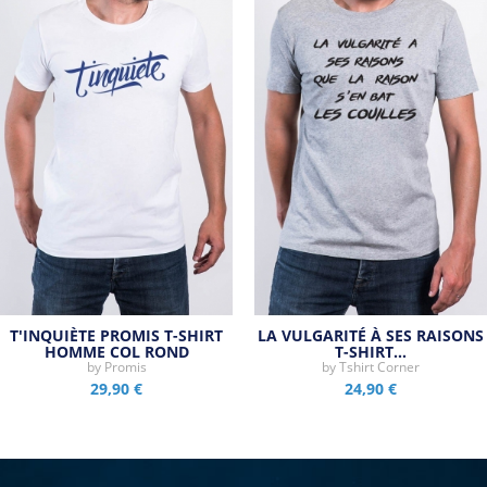
T'INQUIÈTE PROMIS T-SHIRT
LA VULGARITÉ À SES RAISONS
HOMME COL ROND
T-SHIRT…
by
Promis
by
Tshirt Corner
29,90 €
24,90 €