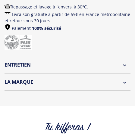
Repassage et lavage à l’envers, à 30°C.
Livraison gratuite à partir de 59€ en France métropolitaine
et retour sous 30 jours.
Paiement
100% sécurisé
ENTRETIEN
Lavage à l'envers et à 30°C
LA MARQUE
Repassage à l'envers
Découvrez la collection des essentiels de Tshirt Corner.
Pliage avec amour
Du choix et des idées, pour pouvoir changer tous les jours à
petit prix. Pour Homme ou pour Femme, nous vous
proposons une sélection de T-shirts, sweats et accessoires
cool et originaux.
Tu kifferas !