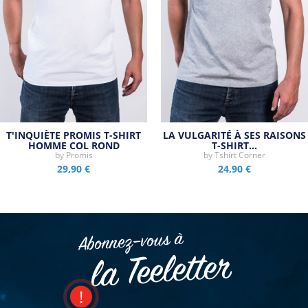
T'INQUIÈTE PROMIS T-SHIRT
LA VULGARITÉ À SES RAISONS
HOMME COL ROND
T-SHIRT…
by
Promis
by
Tshirt Corner
29,90 €
24,90 €
Abonnez–vous à
la Teeletter