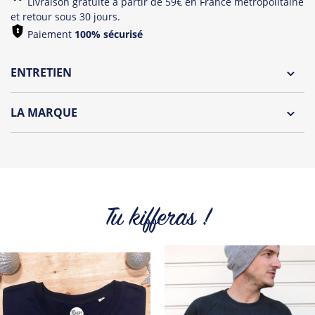
Livraison gratuite à partir de 59€ en France métropolitaine
et retour sous 30 jours.
Paiement
100% sécurisé
ENTRETIEN
Lavage à l'envers et à 30°C
LA MARQUE
Repassage à l'envers
Découvrez la collection des essentiels de Tshirt Corner.
Pliage avec amour
Du choix et des idées, pour pouvoir changer tous les jours à
petit prix. Pour Homme ou pour Femme, nous vous
proposons une sélection de T-shirts, sweats et accessoires
cool et originaux.
Tu kifferas !
Tous les produits de la marque