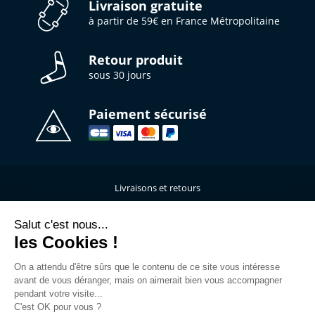
Livraison gratuite
à partir de 59€ en France Métropolitaine
Retour produit
sous 30 jours
Paiement sécurisé
Livraisons et retours
Qui sommes-nous ?
Nous contacter
Salut c'est nous...
les Cookies !
Mentions légales
Données personnelles
On a attendu d'être sûrs que le contenu de ce site vous intéresse
C.G.V
avant de vous déranger, mais on aimerait bien vous accompagner
L’atelier de personnalisation
pendant votre visite...
C'est OK pour vous ?
Rejoins la Team