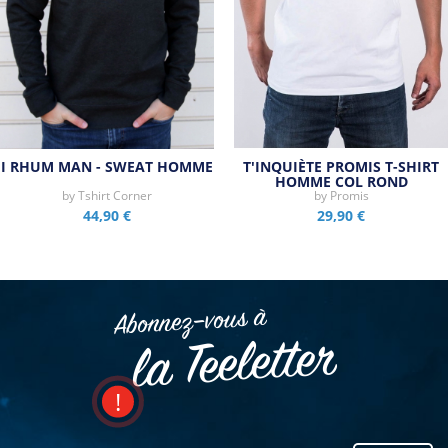
I RHUM MAN - SWEAT HOMME
T'INQUIÈTE PROMIS T-SHIRT
HOMME COL ROND
by
Tshirt Corner
by
Promis
44,90 €
29,90 €
Abonnez–vous à
la Teeletter