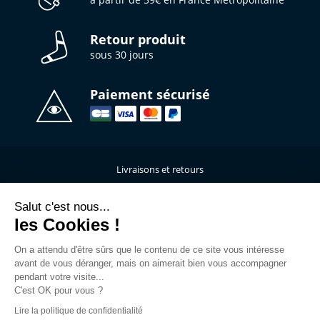
Retour produit
sous 30 jours
Paiement sécurisé
Livraisons et retours
Qui sommes-nous ?
Nous contacter
Salut c'est nous...
les Cookies !
Mentions légales
Données personnelles
On a attendu d'être sûrs que le contenu de ce site vous intéresse
C.G.V
avant de vous déranger, mais on aimerait bien vous accompagner
L’atelier de personnalisation
pendant votre visite...
C'est OK pour vous ?
Rejoins la Team
Lire la politique de confidentialité
Guide des tailles