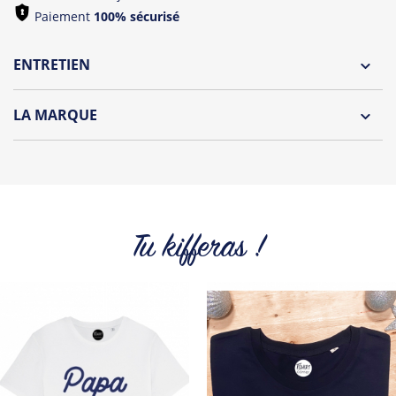
Paiement
100% sécurisé
ENTRETIEN
Lavage à l'envers et à 30°C
LA MARQUE
Repassage à l'envers
Découvrez la collection des essentiels de Tshirt Corner.
Pliage avec amour
Du choix et des idées, pour pouvoir changer tous les jours à
petit prix. Pour Homme ou pour Femme, nous vous
proposons une sélection de T-shirts, sweats et accessoires
cool et originaux.
Tu kifferas !
Tous les produits de la marque