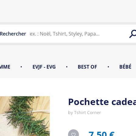
Rechercher
MME
•
EVJF - EVG
•
BEST OF
•
BÉBÉ
Pochette cade
by
Tshirt Corner
7,50 €