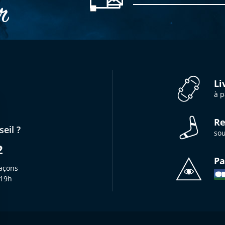
er
Li
à p
Re
eil ?
sou
2
Pa
açons
 19h