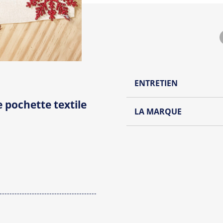
ENTRETIEN
 pochette textile
Lavage à l'envers et à
LA MARQUE
Repassage à l'envers
Découvrez la collection de
Pliage avec amour
Du choix et des idées, pour
Homme ou pour Femme, nou
et accessoires cool et orig
Tous les produit
---------------------------------------