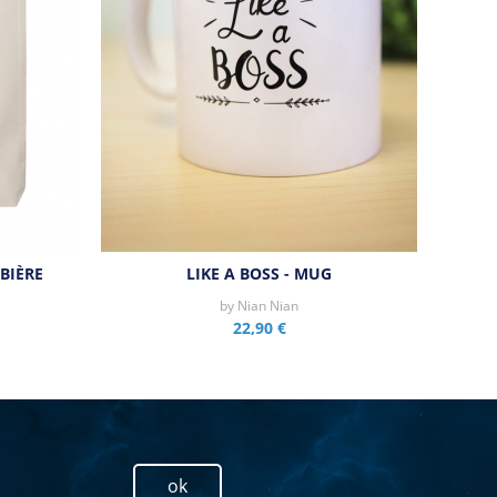
BIÈRE
LIKE A BOSS - MUG
by
Nian Nian
22,90 €
ok