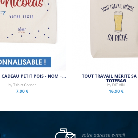
 CADEAU PETIT POIS - NOM +…
TOUT TRAVAIL MÉRITE SA 
TOTEBAG
by
Tshirt Corner
by
DIT VIN
7,90 €
16,90 €
votre adresse e-mail