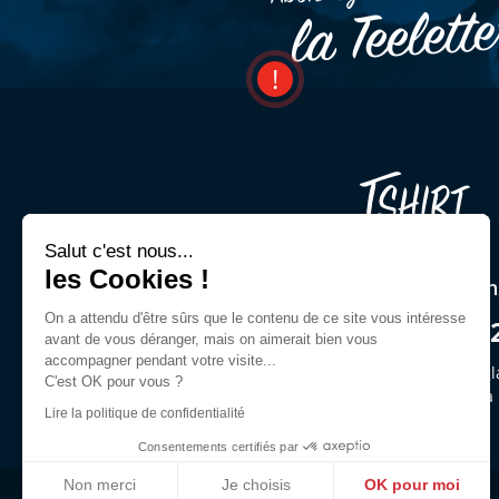
la Teelett
Salut c'est nous...
les Cookies !
Une question ? Un cons
On a attendu d'être sûrs que le contenu de ce site vous intéresse
03 44 54 00 9
avant de vous déranger, mais on aimerait bien vous
accompagner pendant votre visite...
Demandez Jeffrey ou des gl
C'est OK pour vous ?
du lun. au ven. de 9h30 à
Lire la politique de confidentialité
Consentements certifiés par
Non merci
Je choisis
OK pour moi