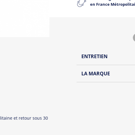
en France Métropolita
ENTRETIEN
Lavage à l'envers et à
LA MARQUE
Repassage à l'envers
Découvrez la collection de
Pliage avec amour
Du choix et des idées, pour
Homme ou pour Femme, nou
et accessoires cool et orig
itaine et retour sous 30
Tous les produit