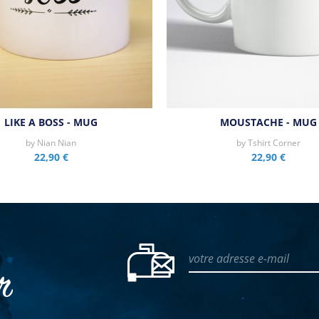
LIKE A BOSS - MUG
MOUSTACHE - MUG
by
Nian Nian
by
Tshirt Corner
22,90 €
22,90 €
votre adresse e-mail
er