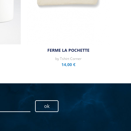
FERME LA POCHETTE
by
Tshirt Corner
14,00 €
ok