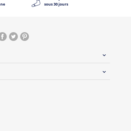
ine
sous 30 jours
 30°C
s essentiels de Tshirt Corner.
 pouvoir changer tous les jours à petit prix. Pour
s vous proposons une sélection de T-shirts, sweats
inaux.
s de la marque