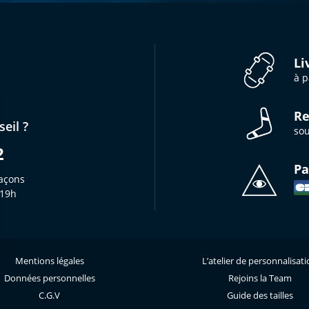
Li
à p
Re
eil ?
sou
2
Pa
açons
 19h
Mentions légales
L’atelier de personnalisat
s Options
Données personnelles
Rejoins la Team
ètres de confidentialité, en garantissant la conformité avec le
C.G.V
Guide des tailles