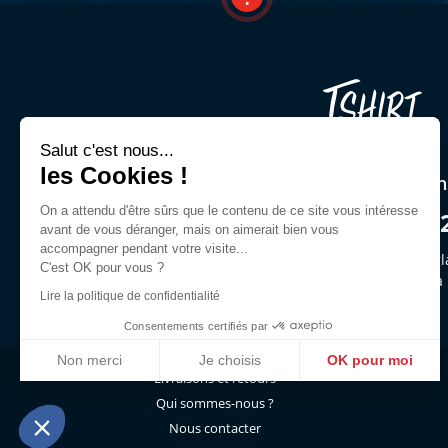
Salut c'est nous...
les Cookies !
Une question ? Un cons
On a attendu d'être sûrs que le contenu de ce site vous intéresse
03 44 54 00 9
avant de vous déranger, mais on aimerait bien vous
accompagner pendant votre visite...
Demandez Jeffrey ou des gl
C'est OK pour vous ?
du lun. au ven. de 9h30 à
Lire la politique de confidentialité
Consentements certifiés par
Non merci
Je choisis
OK pour moi
Livraisons et retours
Axeptio consent
Plateforme de Gestion du Consentement : Personnalisez vo
Qui sommes-nous ?
Notre plateforme vous permet d'adapter et de gérer vos param
Nous contacter