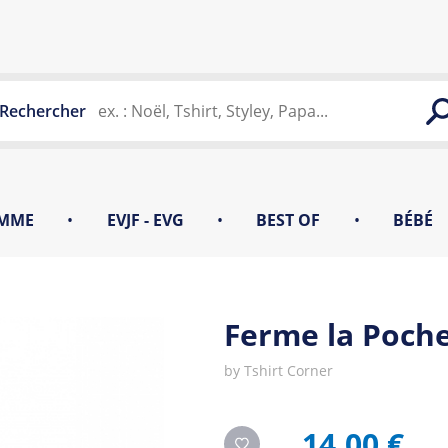
Rechercher
MME
•
EVJF - EVG
•
BEST OF
•
BÉBÉ
Ferme la Poch
by
Tshirt Corner
14,00 €