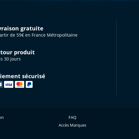
vraison gratuite
artir de 59€ en France Métropolitaine
tour produit
s 30 jours
iement sécurisé
ion
FAQ
Accès Marques
s réglementations. Personnalisez vos préférences pour contrôler