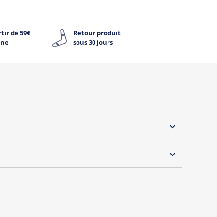
tir de 59€
Retour produit
ine
sous 30 jours
 30°C
rque "Oh Oui" by Tshirt Corner !
s et débardeurs originaux spécialement dédiée aux
wonder témoins !