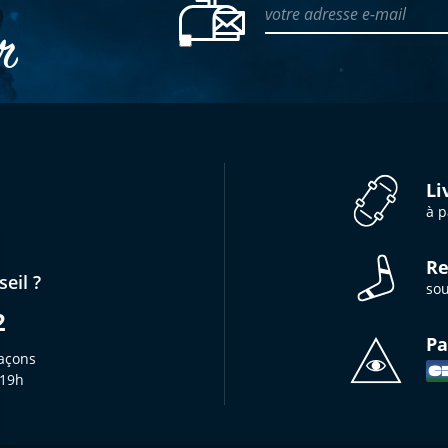
votre adresse e-mail
er
Li
à p
Re
eil ?
sou
2
Pa
açons
 19h