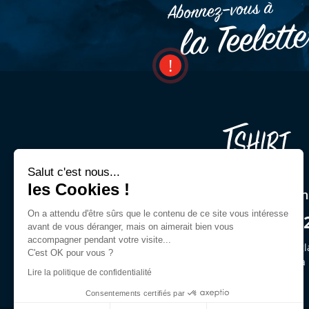
Abonnez–vous à
la Teelett
Salut c'est nous...
les Cookies !
Une question ? Un cons
On a attendu d'être sûrs que le contenu de ce site vous intéresse
03 44 54 00 9
avant de vous déranger, mais on aimerait bien vous
accompagner pendant votre visite...
Demandez Jeffrey ou des gl
C'est OK pour vous ?
du lun. au ven. de 9h30 à
Lire la politique de confidentialité
Consentements certifiés par