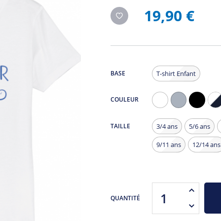
19,90 €
BASE
T-shirt Enfant
COULEUR
Blanc
Gris
Noir
Chiné
TAILLE
3/4 ans
5/6 ans
9/11 ans
12/14 ans
QUANTITÉ