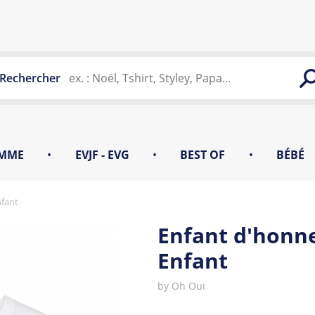
Rechercher
MME
•
EVJF - EVG
•
BEST OF
•
BÉBÉ
nfant
Enfant d'honne
Enfant
by
Oh Oui