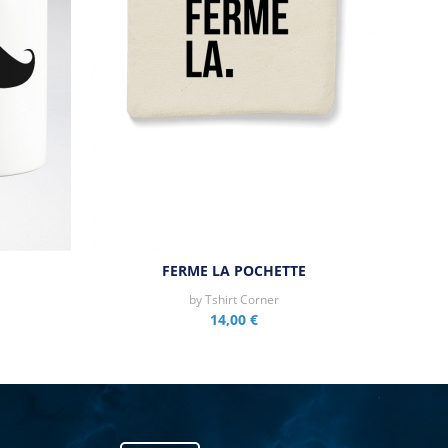
FERME LA POCHETTE
by
Tshirt Corner
14,00 €