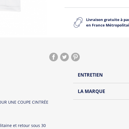
Livraison gratuite à par
en France Métropolita
ENTRETIEN
Lavage à l'envers et à
LA MARQUE
Repassage à l'envers
UR UNE COUPE CINTRÉE
Découvrez la nouvelle ma
Pliage avec amour
Une collection de t-shirt
futures mariés et à leurs 
itaine et retour sous 30