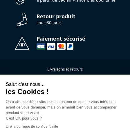
à partir de 59€ en France Métropolitaine
Retour produit
sous 30 jours
Paiement sécurisé
Livraisons et retours
Qui sommes-nous ?
Nous contacter
Salut c'est nous...
les Cookies !
Mentions légales
Données personnelles
On a attendu d'être sûrs que le contenu de ce site vous intéresse
C.G.V
avant de vous déranger, mais on aimerait bien vous accompagner
L’atelier de personnalisation
pendant votre visite...
C'est OK pour vous ?
Rejoins la Team
Lire la politique de confidentialité
Guide des tailles