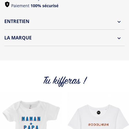
Paiement
100% sécurisé
ENTRETIEN
Lavage à l'envers et à 30°C
LA MARQUE
Repassage à l'envers
Découvrez la collection des essentiels de Tshirt Corner.
Pliage avec amour
Du choix et des idées, pour pouvoir changer tous les jours à
petit prix. Pour Homme ou pour Femme, nous vous
proposons une sélection de T-shirts, sweats et accessoires
cool et originaux.
Tu kifferas !
Tous les produits de la marque