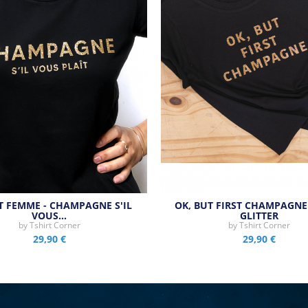
T FEMME - CHAMPAGNE S'IL
OK, BUT FIRST CHAMPAGNE 
VOUS…
GLITTER
by
Tshirt Corner
by
Tshirt Corner
29,90 €
29,90 €