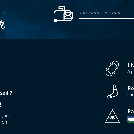
votre adresse e-mail
er
Li
à p
Re
eil ?
sou
2
Pa
açons
 19h