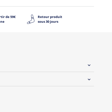
tir de 59€
Retour produit
ine
sous 30 jours
 30°C
rque "Oh Oui" by Tshirt Corner !
s et débardeurs originaux spécialement dédiée aux
wonder témoins !