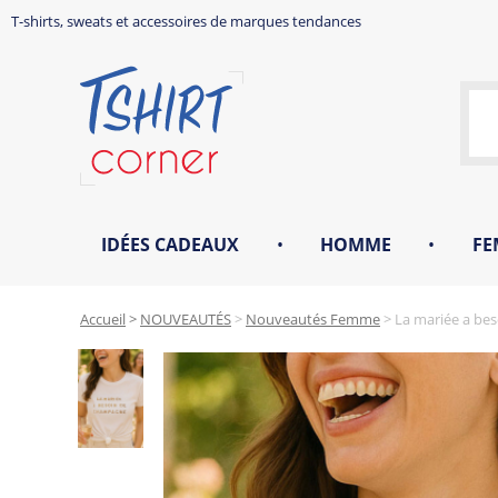
T-shirts, sweats et accessoires de marques tendances
IDÉES CADEAUX
•
HOMME
•
FE
Accueil
>
NOUVEAUTÉS
>
Nouveautés Femme
>
La mariée a beso