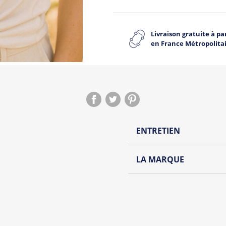
Livraison gratuite à par
en France Métropolita
ENTRETIEN
Lavage à l'envers et à
LA MARQUE
Repassage à l'envers
Découvrez la nouvelle ma
Pliage avec amour
Une collection de t-shirt
futures mariés et à leurs 