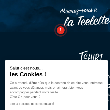
Abonnez–vous à
la Teelett
Salut c'est nous...
les Cookies !
Une question ? Un cons
On a attendu d'être sûrs que le contenu de ce site vous intéresse
03 44 54 00 9
avant de vous déranger, mais on aimerait bien vous
accompagner pendant votre visite...
Demandez Jeffrey ou des gl
C'est OK pour vous ?
du lun. au ven. de 9h30 à
Lire la politique de confidentialité