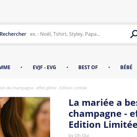
Rechercher
MME
•
EVJF - EVG
•
BEST OF
•
BÉBÉ
in de champagne - effet glitter - Edition Limitée
La mariée a be
champagne - eff
Edition Limité
by
Oh Oui