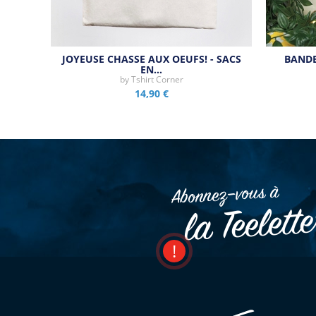
JOYEUSE CHASSE AUX OEUFS! - SACS
BANDE
EN…
by
Tshirt Corner
14,90 €
Abonnez–vous à
la Teelett