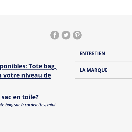
ENTRETIEN
ponibles: Tote bag,
Lavage à l'envers et à
LA MARQUE
on votre niveau de
Repassage à l'envers
Découvrez la collection de
Pliage avec amour
Du choix et des idées, pour
sac en toile?
Homme ou pour Femme, nou
et accessoires cool et orig
ote bag, sac à cordelettes, mini
Tous les produit