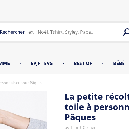
Rechercher
MME
•
EVJF - EVG
•
BEST OF
•
BÉBÉ
 personnaliser pour Pâques
La petite récol
toile à person
Pâques
by
Tshirt Corner