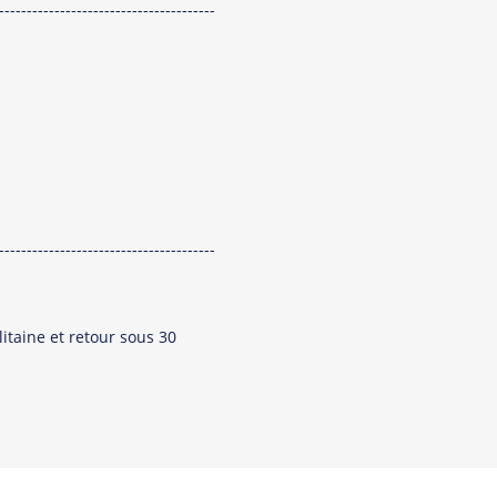
---------------------------------------
---------------------------------------
itaine et retour sous 30