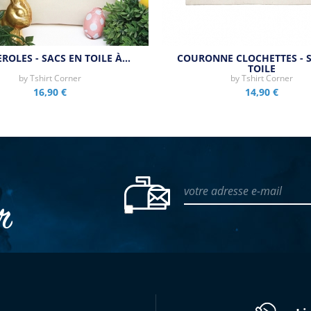
ROLES - SACS EN TOILE À…
COURONNE CLOCHETTES - 
TOILE
by
Tshirt Corner
by
Tshirt Corner
16,90 €
14,90 €
votre adresse e-mail
er