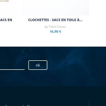
SACS EN
CLOCHETTES - SACS EN TOILE À…
by
Tshirt Corner
16,90 €
ok