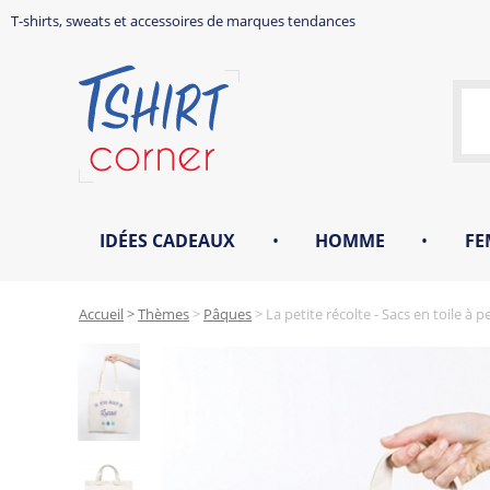
T-shirts, sweats et accessoires de marques tendances
IDÉES CADEAUX
•
HOMME
•
FE
Accueil
>
Thèmes
>
Pâques
>
La petite récolte - Sacs en toile à