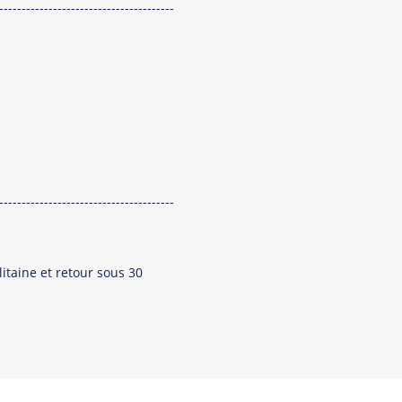
---------------------------------------
---------------------------------------
itaine et retour sous 30