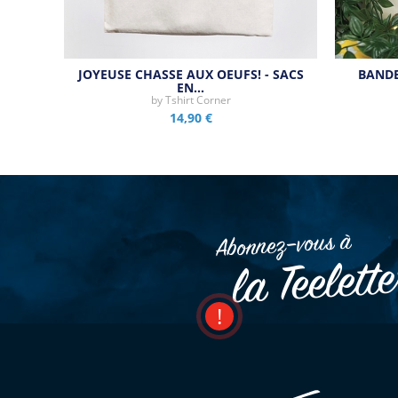
JOYEUSE CHASSE AUX OEUFS! - SACS
BANDE
EN…
by
Tshirt Corner
14,90 €
Abonnez–vous à
la Teelett