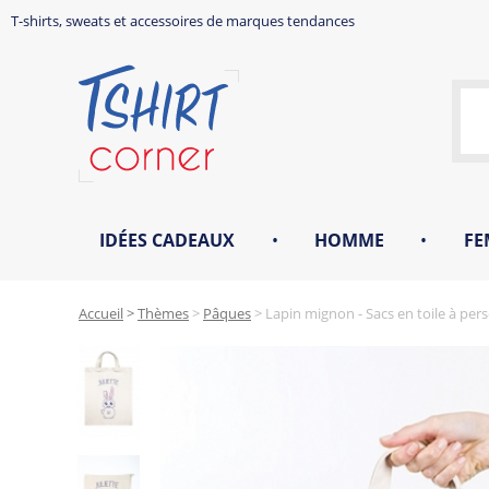
T-shirts, sweats et accessoires de marques tendances
IDÉES CADEAUX
•
HOMME
•
FE
Accueil
>
Thèmes
>
Pâques
>
Lapin mignon - Sacs en toile à per