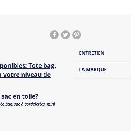
ENTRETIEN
ponibles: Tote bag,
Lavage à l'envers et à
LA MARQUE
on votre niveau de
Repassage à l'envers
Découvrez la collection de
Pliage avec amour
Du choix et des idées, pour
sac en toile?
Homme ou pour Femme, nou
et accessoires cool et orig
ote bag, sac à cordelettes, mini
Tous les produit