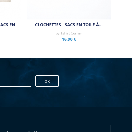
SACS EN
CLOCHETTES - SACS EN TOILE À…
by
Tshirt Corner
16,90 €
ok