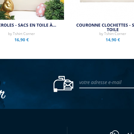
ROLES - SACS EN TOILE À…
COURONNE CLOCHETTES - 
TOILE
by
Tshirt Corner
by
Tshirt Corner
16,90 €
14,90 €
votre adresse e-mail
er