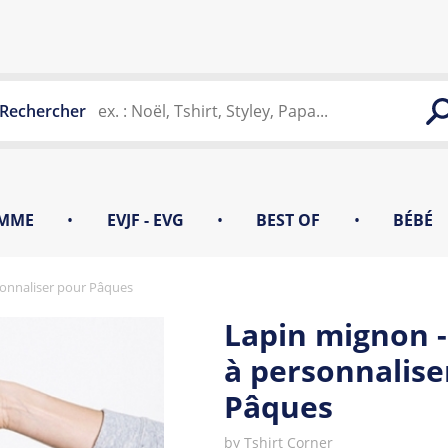
Rechercher
MME
•
EVJF - EVG
•
BEST OF
•
BÉBÉ
sonnaliser pour Pâques
Lapin mignon - 
à personnalise
Pâques
by
Tshirt Corner