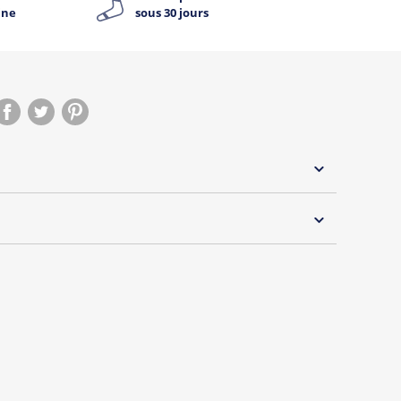
ine
sous 30 jours
 30°C
s essentiels de Tshirt Corner.
 pouvoir changer tous les jours à petit prix. Pour
s vous proposons une sélection de T-shirts, sweats
inaux.
s de la marque