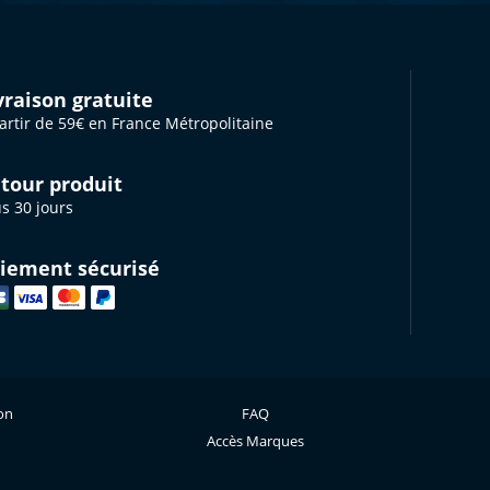
vraison gratuite
artir de 59€ en France Métropolitaine
tour produit
s 30 jours
iement sécurisé
ion
FAQ
Accès Marques
s réglementations. Personnalisez vos préférences pour contrôler