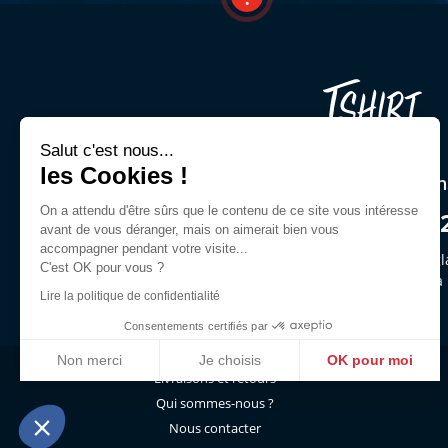
Salut c'est nous...
les Cookies !
Une question ? Un cons
On a attendu d'être sûrs que le contenu de ce site vous intéresse
03 44 54 00 9
avant de vous déranger, mais on aimerait bien vous
accompagner pendant votre visite...
Demandez Jeffrey ou des gl
C'est OK pour vous ?
du lun. au ven. de 9h30 à
Lire la politique de confidentialité
Consentements certifiés par
Non merci
Je choisis
OK pour moi
Livraisons et retours
Axeptio consent
Plateforme de Gestion du Consentement : Personnalisez vo
Qui sommes-nous ?
Notre plateforme vous permet d'adapter et de gérer vos param
Nous contacter