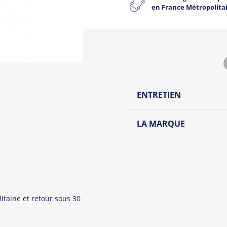
en France Métropolita
ENTRETIEN
Lavage à l'envers et à
LA MARQUE
Repassage à l'envers
Découvrez la collection de
Pliage avec amour
Du choix et des idées, pour
Homme ou pour Femme, nou
et accessoires cool et orig
itaine et retour sous 30
Tous les produit