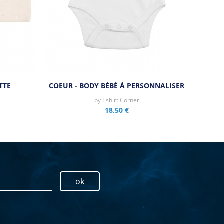
TTE
COEUR - BODY BÉBÉ À PERSONNALISER
by
Tshirt Corner
18,50 €
ok