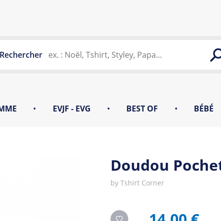
Rechercher
MME
•
EVJF - EVG
•
BEST OF
•
BÉBÉ
Doudou Poche
by
Tshirt Corner
14,00 €