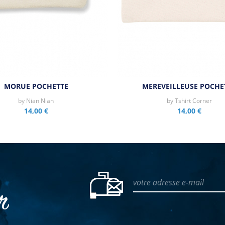
MORUE POCHETTE
MEREVEILLEUSE POCHE
by
Nian Nian
by
Tshirt Corner
14,00 €
14,00 €
votre adresse e-mail
er