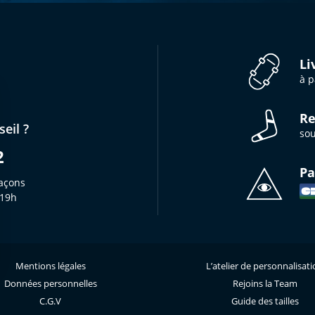
Li
à p
Re
eil ?
sou
2
Pa
açons
 19h
Mentions légales
L’atelier de personnalisat
s Options
Données personnelles
Rejoins la Team
ètres de confidentialité, en garantissant la conformité avec le
C.G.V
Guide des tailles