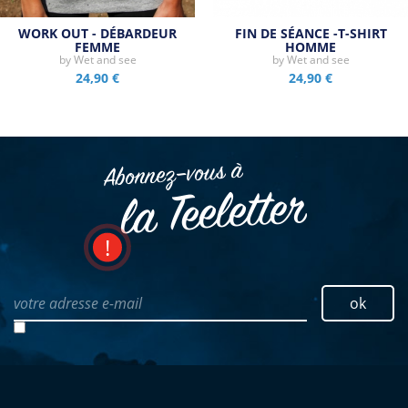
WORK OUT - DÉBARDEUR
FIN DE SÉANCE -T-SHIRT
FEMME
HOMME
by
Wet and see
by
Wet and see
24,90 €
24,90 €
Abonnez–vous à
la Teeletter
votre adresse e-mail
ok