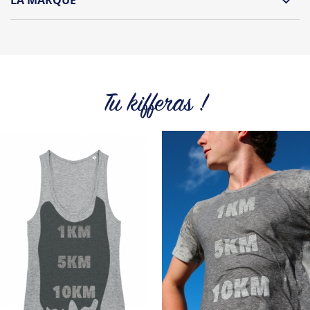
Repassage à l'envers
WET AND SEE, laissez votre T-shirt se dévoiler quand il est
Pliage avec amour
mouillé,
Idéal pour faire passer un message à la sortie de la salle de
sport ou après un long jogging.
Tu kifferas !
Vous ne pourrez plus faire semblant il va falloir se
dépenser pour le mériter !
Encre biologique et respectueuse de l'environnement,
surprise assurée.
Tous les produits de la marque