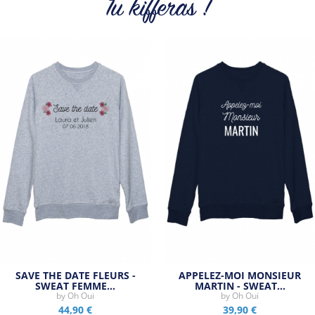
Tu kifferas !
Tous les produits de la marque
SAVE THE DATE FLEURS -
APPELEZ-MOI MONSIEUR
SWEAT FEMME…
MARTIN - SWEAT…
by
Oh Oui
by
Oh Oui
44,90 €
39,90 €