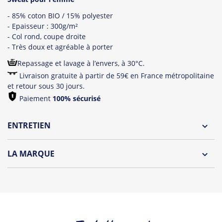
- 85% coton BIO / 15% polyester
- Epaisseur : 300g/m²
- Col rond, coupe droite
- Très doux et agréable à porter
Repassage et lavage à l’envers, à 30°C.
Livraison gratuite à partir de 59€ en France métropolitaine
et retour sous 30 jours.
Paiement
100% sécurisé
ENTRETIEN
Lavage à l'envers et à 30°C
LA MARQUE
Repassage à l'envers
Découvrez la collection des essentiels de Tshirt Corner.
Pliage avec amour
Du choix et des idées, pour pouvoir changer tous les jours à
petit prix. Pour Homme ou pour Femme, nous vous
proposons une sélection de T-shirts, sweats et accessoires
cool et originaux.