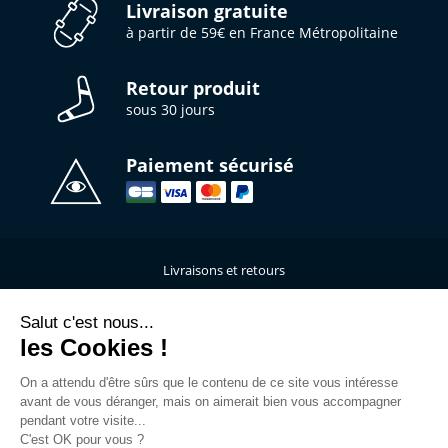
Livraison gratuite
à partir de 59€ en France Métropolitaine
Retour produit
sous 30 jours
Paiement sécurisé
Livraisons et retours
Qui sommes-nous ?
Nous contacter
Salut c'est nous...
les Cookies !
Mentions légales
Données personnelles
On a attendu d'être sûrs que le contenu de ce site vous intéresse
C.G.V
avant de vous déranger, mais on aimerait bien vous accompagner
L’atelier de personnalisation
pendant votre visite...
C'est OK pour vous ?
Rejoins la Team