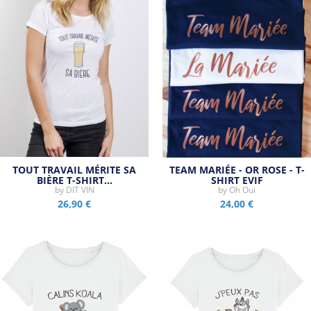
TOUT TRAVAIL MÉRITE SA
TEAM MARIÉE - OR ROSE - T-
BIÈRE T-SHIRT…
SHIRT EVJF
by
DIT VIN
by
Oh Oui
26,90 €
24,00 €