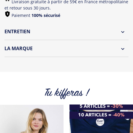
Livraison gratuite à partir de 59€ en France métropolitaine
et retour sous 30 jours.
Paiement
100% sécurisé
ENTRETIEN
Lavage à l'envers et à 30°C
LA MARQUE
Repassage à l'envers
Le Panda le plus hype de tout l'internet est de retour!
Pliage avec amour
Jean Michel est un panda peu farouche, il vous propose
une collection décalée et colorée. Qui n’a jamais rêvé de
devenir un panda ? C’est désormais (presque) possible.
Tu kifferas !
Retrouvez tout l'univers du célèbre compte Twitter de Jean-
Michel sur t-shirts, tops, sweats et tote Bags.
Tous les produits de la marque