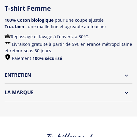
T-shirt Femme
100% Coton biologique
pour une coupe ajustée
Truc bien :
une maille fine et agréable au toucher
Repassage et lavage à l’envers, à 30°C.
Livraison gratuite à partir de 59€ en France métropolitaine
et retour sous 30 jours.
Paiement
100% sécurisé
ENTRETIEN
Lavage à l'envers et à 30°C
LA MARQUE
Repassage à l'envers
Découvrez la collection des essentiels de Tshirt Corner.
Pliage avec amour
Du choix et des idées, pour pouvoir changer tous les jours à
petit prix. Pour Homme ou pour Femme, nous vous
proposons une sélection de T-shirts, sweats et accessoires
cool et originaux.