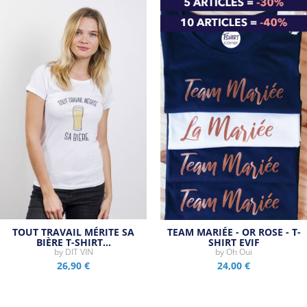
TOUT TRAVAIL MÉRITE SA
TEAM MARIÉE - OR ROSE - T-
BIÈRE T-SHIRT…
SHIRT EVJF
by
DIT VIN
by
Oh Oui
26,90 €
24,00 €