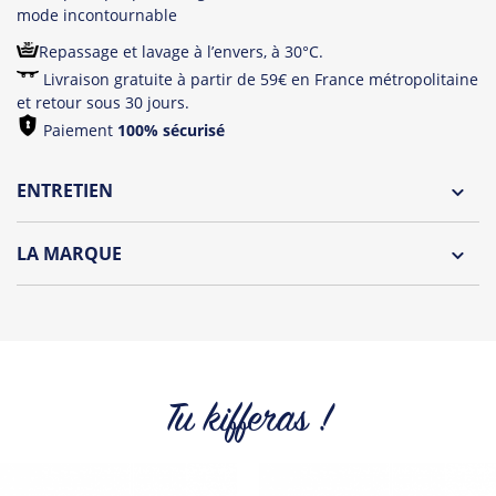
mode incontournable
Repassage et lavage à l’envers, à 30°C.
Livraison gratuite à partir de 59€ en France métropolitaine
et retour sous 30 jours.
Paiement
100% sécurisé
ENTRETIEN
Lavage à l'envers et à 30°C
LA MARQUE
Repassage à l'envers
Découvrez la collection des essentiels de Tshirt Corner.
Pliage avec amour
Du choix et des idées, pour pouvoir changer tous les jours à
petit prix. Pour Homme ou pour Femme, nous vous
proposons une sélection de T-shirts, sweats et accessoires
cool et originaux.
Tu kifferas !
Tous les produits de la marque