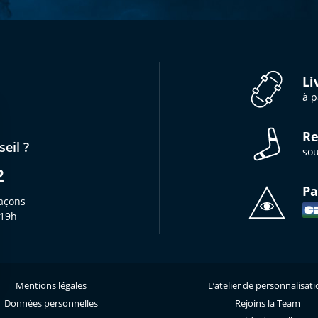
Li
à p
Re
eil ?
sou
2
Pa
açons
 19h
Mentions légales
L’atelier de personnalisat
s Options
Données personnelles
Rejoins la Team
ètres de confidentialité, en garantissant la conformité avec le