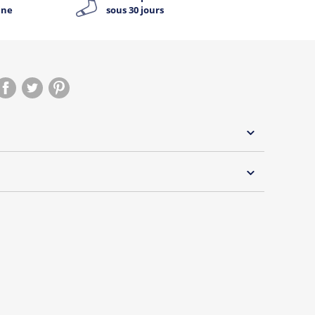
ine
sous 30 jours
 30°C
s essentiels de Tshirt Corner.
 pouvoir changer tous les jours à petit prix. Pour
s vous proposons une sélection de T-shirts, sweats
inaux.
s de la marque