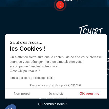
Salut c'est nous...
les Cookies !
Une question ? Un cons
On a attendu d'être sûrs que le contenu de ce site vous intéresse
03 44 54 00 9
avant de vous déranger, mais on aimerait bien vous
accompagner pendant votre visite...
Demandez Jeffrey ou des gl
C'est OK pour vous ?
du lun. au ven. de 9h30 à
Lire la politique de confidentialité
Consentements certifiés par
Non merci
Je choisis
OK pour moi
Livraisons et retours
Axeptio consent
Plateforme de Gestion du Consentement : Personnalisez vo
Qui sommes-nous ?
Notre plateforme vous permet d'adapter et de gérer vos param