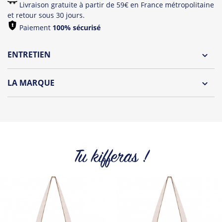
Livraison gratuite à partir de 59€ en France métropolitaine
et retour sous 30 jours.
Paiement
100% sécurisé
ENTRETIEN
Lavage à l'envers et à 30°C
LA MARQUE
Repassage à l'envers
Découvrez la nouvelle marque Tropical Graffic by Tshirt
Pliage avec amour
Corner.
Des t-shirts, débardeurs fun et coloré pour homme et
femme parfait pour l'été !
Tu kifferas !
Tous les produits de la marque