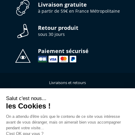
Livraison gratuite
à partir de 59€ en France Métropolitaine
Retour produit
sous 30 jours
Paiement sécurisé
Livraisons et retours
Qui sommes-nous ?
Nous contacter
Salut c'est nous...
les Cookies !
Mentions légales
Données personnelles
On a attendu d'être sûrs que le contenu de ce site vous intéresse
C.G.V
avant de vous déranger, mais on aimerait bien vous accompagner
L’atelier de personnalisation
pendant votre visite...
C'est OK pour vous ?