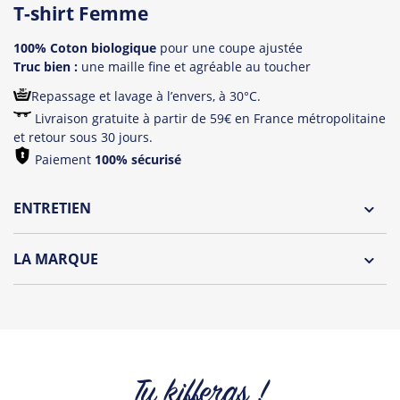
T-shirt Femme
100% Coton biologique
pour une coupe ajustée
Truc bien :
une maille fine et agréable au toucher
Repassage et lavage à l’envers, à 30°C.
Livraison gratuite à partir de 59€ en France métropolitaine
et retour sous 30 jours.
Paiement
100% sécurisé
ENTRETIEN
Lavage à l'envers et à 30°C
LA MARQUE
Repassage à l'envers
Découvrez la collection des essentiels de Tshirt Corner.
Pliage avec amour
Du choix et des idées, pour pouvoir changer tous les jours à
petit prix. Pour Homme ou pour Femme, nous vous
proposons une sélection de T-shirts, sweats et accessoires
cool et originaux.
Tu kifferas !