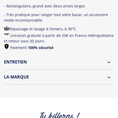
- Rectangulaire, grand avec deux anses larges
- Très pratique pour ranger tout votre bazar, un accessoire
mode incontournable
Repassage et lavage à l’envers, à 30°C.
Livraison gratuite à partir de 59€ en France métropolitaine
et retour sous 30 jours.
Paiement
100% sécurisé
ENTRETIEN
Lavage à l'envers et à 30°C
LA MARQUE
Repassage à l'envers
Découvrez la collection des essentiels de Tshirt Corner.
Pliage avec amour
Du choix et des idées, pour pouvoir changer tous les jours à
petit prix. Pour Homme ou pour Femme, nous vous
proposons une sélection de T-shirts, sweats et accessoires
cool et originaux.
Tu kifferas !