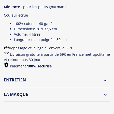
Mini tote
- pour les petits gourmands
Couleur écrue
100% coton - 140 g/m²
Dimensions: 26 x 32,5 cm
Volume: 4 litres
Longueur de la poignée: 30 cm
Repassage et lavage à l’envers, à 30°C.
Livraison gratuite à partir de 59€ en France métropolitaine
et retour sous 30 jours.
Paiement
100% sécurisé
ENTRETIEN
Lavage à l'envers et à 30°C
LA MARQUE
Repassage à l'envers
Découvrez la collection des essentiels de Tshirt Corner.
Pliage avec amour
Du choix et des idées, pour pouvoir changer tous les jours à