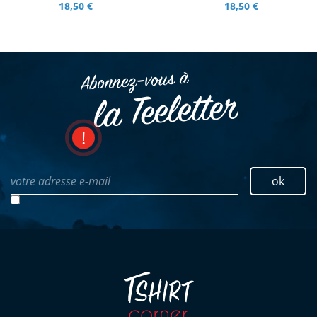
18,50 €
18,50 €
Abonnez–vous à
la Teeletter
votre adresse e-mail
ok