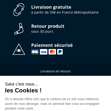
Livraison gratuite
à partir de 59€ en France Métropolitaine
Retour produit
sous 30 jours
Paiement sécurisé
Livraisons et retours
Qui sommes-nous ?
Nous contacter
Salut c'est nous...
les Cookies !
Mentions légales
Données personnelles
On a attendu d'être sûrs que le contenu de ce site vous intéresse
C.G.V
avant de vous déranger, mais on aimerait bien vous accompagner
L’atelier de personnalisation
pendant votre visite...