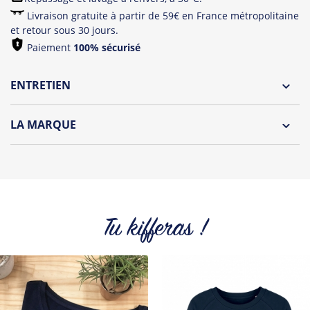
Livraison gratuite à partir de 59€ en France métropolitaine
et retour sous 30 jours.
Paiement
100% sécurisé
ENTRETIEN
Lavage à l'envers et à 30°C
LA MARQUE
Repassage à l'envers
Découvrez la collection des essentiels de Tshirt Corner.
Pliage avec amour
Du choix et des idées, pour pouvoir changer tous les jours à
petit prix. Pour Homme ou pour Femme, nous vous
proposons une sélection de T-shirts, sweats et accessoires
cool et originaux.
Tu kifferas !
Tous les produits de la marque