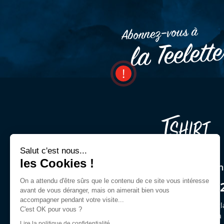
Abonnez–vous à
la Teelett
Salut c'est nous...
les Cookies !
Une question ? Un cons
On a attendu d'être sûrs que le contenu de ce site vous intéresse
03 44 54 00 9
avant de vous déranger, mais on aimerait bien vous
accompagner pendant votre visite...
Demandez Jeffrey ou des gl
C'est OK pour vous ?
du lun. au ven. de 9h30 à
Lire la politique de confidentialité