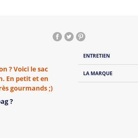
ENTRETIEN
 ? Voici le sac
Lavage à l'envers et à
LA MARQUE
. En petit et en
Repassage à l'envers
Découvrez la collection de
rès gourmands ;)
Pliage avec amour
Du choix et des idées, pour
ag ?
Homme ou pour Femme, nou
et accessoires cool et orig
Tous les produit