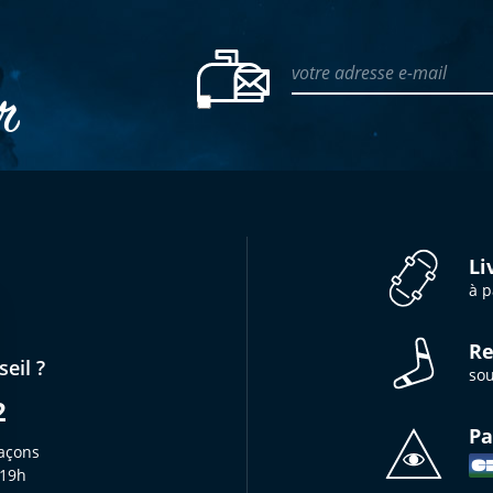
votre adresse e-mail
er
Li
à p
Re
eil ?
sou
2
Pa
açons
 19h