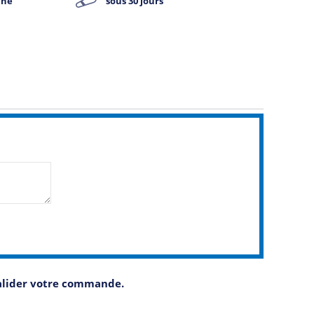
ine
sous 30 jours
valider votre commande.