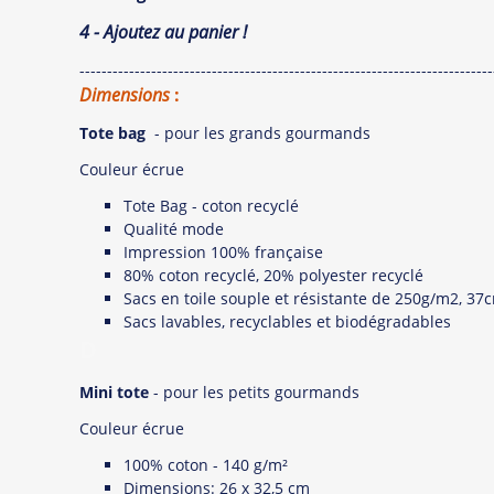
4 - Ajoutez au panier !
---------------------------------------------------------------------------
Dimensions
:
Tote bag
- pour les grands gourmands
Couleur écrue
Tote Bag - coton recyclé
Qualité mode
Impression 100% française
80% coton recyclé, 20% polyester recyclé
Sacs en toile souple et résistante de 250g/m2, 37
Sacs lavables, recyclables et biodégradables
D
Mini tote
- pour les petits gourmands
Couleur écrue
100% coton - 140 g/m²
Dimensions: 26 x 32,5 cm