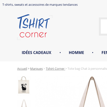
T-shirts, sweats et accessoires de marques tendances
IDÉES CADEAUX
•
HOMME
•
FE
Accueil
>
Marques
>
Tshirt Corner
>
Tote bag Chat à personnalis