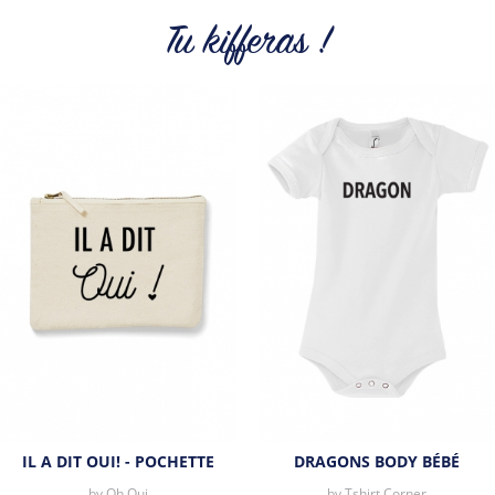
proposons une sélection de T-shirts, sweats et accessoires
cool et originaux.
Tu kifferas !
Tous les produits de la marque
IL A DIT OUI! - POCHETTE
DRAGONS BODY BÉBÉ
by
Oh Oui
by
Tshirt Corner