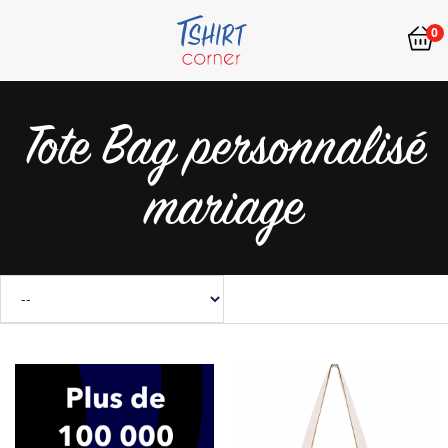
0
Tote Bag personnalisé
mariage