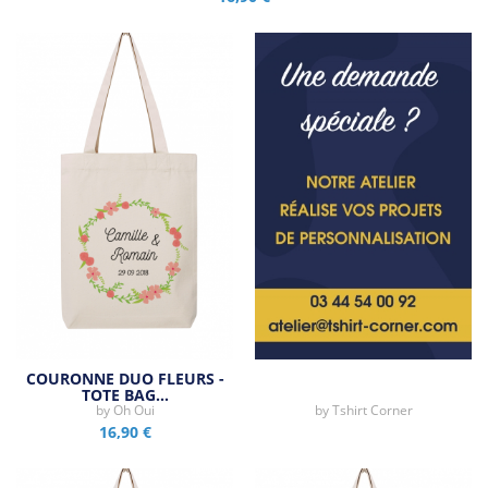
COURONNE DUO FLEURS -
TOTE BAG…
by
Oh Oui
by
Tshirt Corner
16,90 €