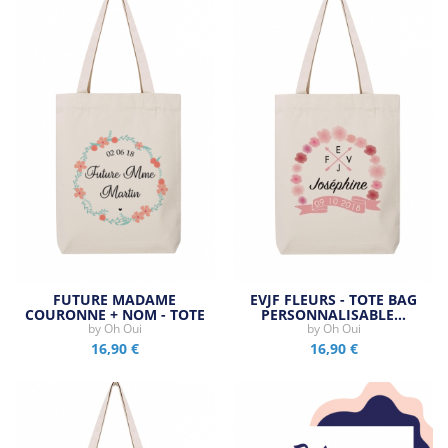
FUTURE MADAME
EVJF FLEURS - TOTE BAG
COURONNE + NOM - TOTE
PERSONNALISABLE…
by
BAG…
Oh Oui
by
Oh Oui
16,90 €
16,90 €