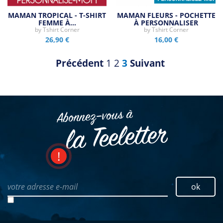
MAMAN TROPICAL - T-SHIRT
MAMAN FLEURS - POCHETTE
FEMME À…
À PERSONNALISER
by
Tshirt Corner
by
Tshirt Corner
26,90 €
16,00 €
Précédent
1
2
3
Suivant
Abonnez–vous à
la Teeletter
votre adresse e-mail
ok