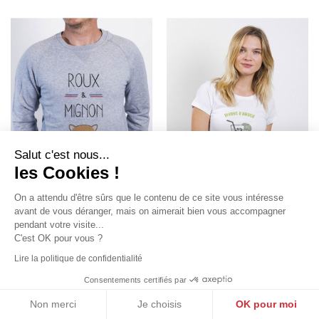
Salut c'est nous...
les Cookies !
On a attendu d'être sûrs que le contenu de ce site vous intéresse
avant de vous déranger, mais on aimerait bien vous accompagner
pendant votre visite...
C'est OK pour vous ?
ROUX ET MIGNON - SWEAT
VIVONS D'AMOUR ET DE
HOMME
MOJITO - TSHIRT…
Lire la politique de confidentialité
by
Jean Michel Panda
by
DIT VIN
44,90 €
26,90 €
Consentements certifiés par
Non merci
Je choisis
OK pour moi