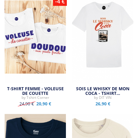
-4 €
T-SHIRT FEMME - VOLEUSE
SOIS LE WHISKY DE MON
DE COUETTE
COCA - TSHIRT…
by
Tshirt Corner
by
DIT VIN
24,90 €
20,90 €
26,90 €