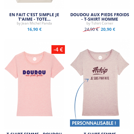
EN FAIT C'EST SIMPLE JE
DOUDOU AUX PIEDS FROIDS
T'AIME - TOTE…
- T-SHIRT HOMME
by
Jean Michel Panda
by
Tshirt Corner
16,90 €
24,90 €
20,90 €
-4 €