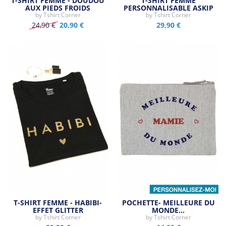
T-SHIRT FEMME - DOUDOU
T-SHIRT FEMME
AUX PIEDS FROIDS
PERSONNALISABLE ASKIP
by
Tshirt Corner
by
Tshirt Corner
24,90 €
20,90 €
29,90 €
T-SHIRT FEMME - HABIBI-
POCHETTE- MEILLEURE DU
EFFET GLITTER
MONDE…
by
Tshirt Corner
by
Tshirt Corner