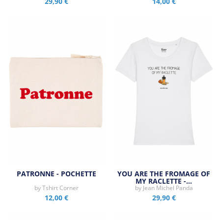
29,90 €
14,00 €
PATRONNE - POCHETTE
YOU ARE THE FROMAGE OF
MY RACLETTE -…
by
Tshirt Corner
by
Jean Michel Panda
12,00 €
29,90 €