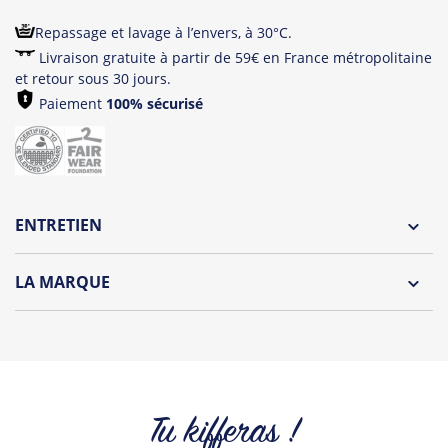
Repassage et lavage à l’envers, à 30°C.
Livraison gratuite à partir de 59€ en France métropolitaine
et retour sous 30 jours.
Paiement
100% sécurisé
ENTRETIEN
Lavage à l'envers et à 30°C
LA MARQUE
Repassage à l'envers
Découvrez la collection des essentiels de Tshirt Corner.
Pliage avec amour
Du choix et des idées, pour pouvoir changer tous les jours à
petit prix. Pour Homme ou pour Femme, nous vous
proposons une sélection de T-shirts, sweats et accessoires
cool et originaux.
Tu kifferas !