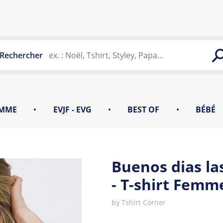
Rechercher
MME
•
EVJF - EVG
•
BEST OF
•
BÉBÉ
Buenos dias l
- T-shirt Femm
by
Tshirt Corner