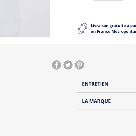
Livraison gratuite à par
en France Métropolita
ENTRETIEN
Lavage à l'envers et à
LA MARQUE
Repassage à l'envers
Découvrez la collection de
Pliage avec amour
Du choix et des idées, pour
Homme ou pour Femme, nou
et accessoires cool et orig