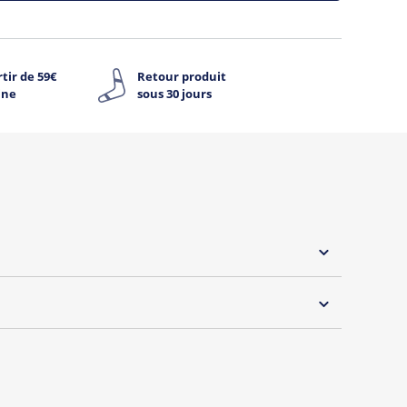
tir de 59€
Retour produit
ine
sous 30 jours
 30°C
s essentiels de Tshirt Corner.
 pouvoir changer tous les jours à petit prix. Pour
s vous proposons une sélection de T-shirts, sweats
inaux.