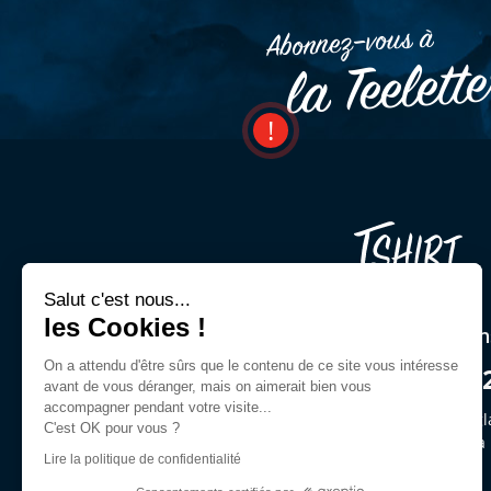
Abonnez–vous à
la Teelett
Salut c'est nous...
les Cookies !
Une question ? Un cons
On a attendu d'être sûrs que le contenu de ce site vous intéresse
03 44 54 00 9
avant de vous déranger, mais on aimerait bien vous
accompagner pendant votre visite...
Demandez Jeffrey ou des gl
C'est OK pour vous ?
du lun. au ven. de 9h30 à
Lire la politique de confidentialité