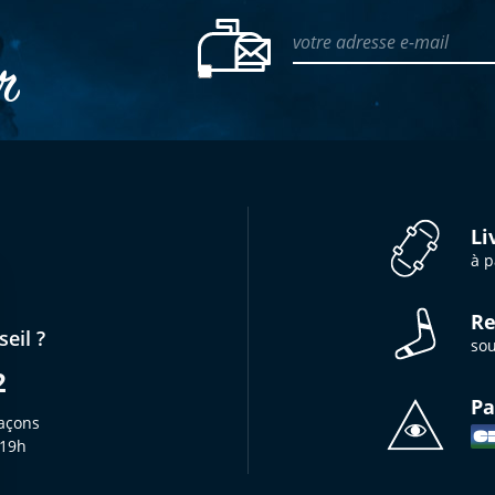
votre adresse e-mail
er
Li
à p
Re
eil ?
sou
2
Pa
açons
 19h