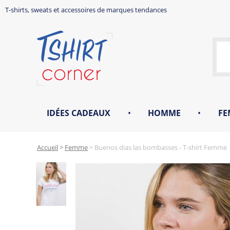
T-shirts, sweats et accessoires de marques tendances
IDÉES CADEAUX
•
HOMME
•
FE
Accueil
>
Femme
>
Buenos dias las bombasses - T-shirt Femme